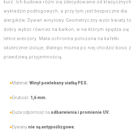
kurz. Ich budowa różni się zdecydowanie od klasycznych
wykładzin podłogowych, a przy tym jest bezpieczne dla
alergików. Dywan winylowy Geometryczny wzór kwiaty to
dobry wybór również na balkon, w na którym spędza się
letnie wieczory. Mata ochronna położona na kafelki
skutecznie izoluje, dlatego można po niej chodzić boso z
prawdziwą przyjemnością.
♦
Materiał:
Winyl powlekany siatką PES.
♦
Grubość:
1,6 mm.
♦
Duża odporność na
odbarwienia i promienie UV.
♦
Dywany
nie są antypoślizgowe
;