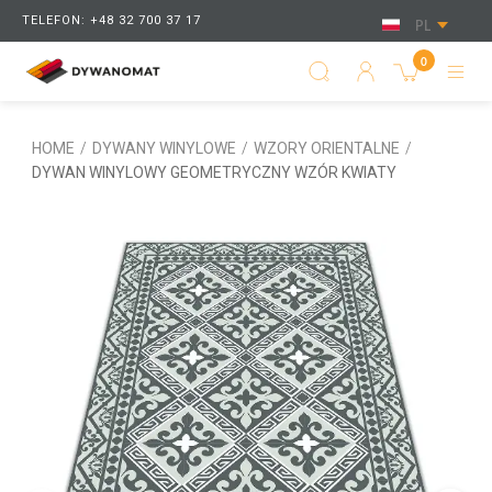
TELEFON: +48 32 700 37 17
PL
0
HOME
/
DYWANY WINYLOWE
/
WZORY ORIENTALNE
/
DYWAN WINYLOWY GEOMETRYCZNY WZÓR KWIATY