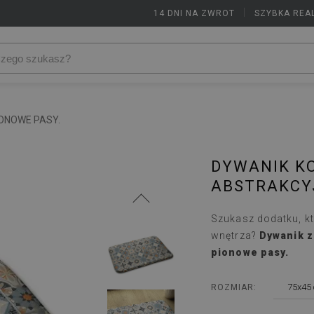
14 DNI NA ZWROT
|
SZYBKA REA
ONOWE PASY.
DYWANIK K
ABSTRAKCY
Szukasz dodatku, k
wnętrza?
Dywanik z
pionowe pasy.
75x45
ROZMIAR: