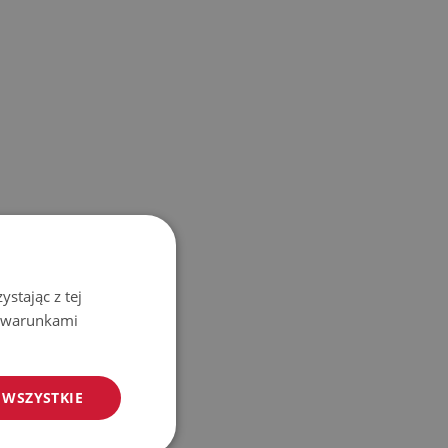
stając z tej
z warunkami
 WSZYSTKIE