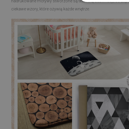
nadrukowane motywy stworzone są techniką sublimacji, co zapew
ciekawe wzory, które ożywią każde wnętrze.