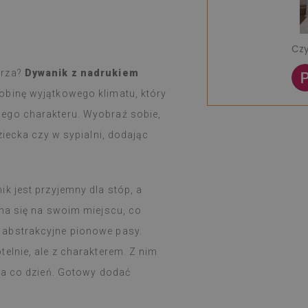
 - świetny produkt.
Jestem bardzo 
Czytaj więcej
wzorów, że można mieć trudności z
Bardzo dobra jak
e K
Szybka wysyłka.
Patrycja M
trza?
Dywanik z nadrukiem
u
1 rok temu
w ciągu tygodnia, zgodnie z
Serdecznie pole
robinę wyjątkowego klimatu, który
ł dobrze opakowany.
ego charakteru. Wyobraź sobie,
dklejanie i naklejanie nie przysparza
kt rewelacyjny.
ziecka czy w sypialni, dodając
zadowolona i nadal zdumiona, że
lejka spełnia takie zadanie.
uż tydzień i od razu przy dużym
wania na kuchence gazowej (święta),
k jest przyjemny dla stóp, a
by coś się z nimi działo, łatwo
yma się na swoim miejscu, co
ilgotną szmatką, gdy coś się zabrudzi
 abstrakcyjne pionowe pasy.
elnie, ale z charakterem. Z nim
na co dzień. Gotowy dodać