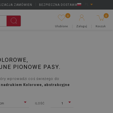
LIZACJA ZAMÓWIEŃ
|
BEZPIECZNA DOSTAWA
PL
0
0
Ulubione
Zaloguj
Koszyk
OLOROWE,
JNE PIONOWE PASY.
tóry wprowadzi coś świeżego do
 nadrukiem Kolorowe, abstrakcyjne
 cm
1
ILOŚĆ