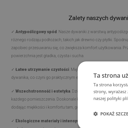
Zalety naszych dywan
✓
Antypoślizgowy spód
. Nasze dywaniki z warstwą antypoślizg
różnego rodzaju podłożach, takich jak drewno czy płytki. Spodni
zapobiec przesuwaniu się, co zwiększa komfort użytkowania. Prz
powierzchnia jest gładka, czysta i sucha.
✓
Łatwe utrzymanie czystości
. Miękkie, krótkie włosie ułatwia 
Ta strona u
dywanika, co czyni go praktycznym elementem w każdym wnętrz
Ta strona korzyst
strony, wyrażasz
✓
Wszechstronność i estetyka
. Dzięki różnorodnym wzorom
naszej polityki p
każdego pomieszczenia. Doskonale komponuje się zarówno przy łó
dodając miękkości i komfortu tam, gdzie jest potrzebny.
POKAŻ SZCZ
✓
Ekologiczne materiały i intensywne kolory
. Wykonany z pr