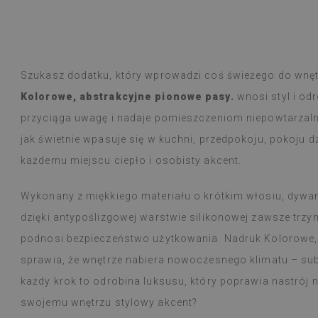
Płytki winylowe
Czytaj więcej
ogromny wybór 
alunska
wyborem
Beatrycz
Szukasz dodatku, który wprowadzi coś świeżego do wnę
emu
1 rok tem
Produkt dotarł 
Kolorowe, abstrakcyjne pionowe pasy.
wnosi styl i od
informacją, by
przyciąga uwagę i nadaje pomieszczeniom niepowtarzaln
Montaż łatwy, o
trudności a efe
jak świetnie wpasuje się w kuchni, przedpokoju, pokoju d
Jestem bardzo 
każdemu miejscu ciepło i osobisty akcent.
taka cienka nak
W użytkowaniu j
natężeniu goto
Wykonany z miękkiego materiału o krótkim włosiu, dywani
nie zauważyłam 
dzięki antypoślizgowej warstwie silikonowej zawsze trz
przeciera się w
czy zachlapie.
podnosi bezpieczeństwo użytkowania. Nadruk Kolorowe,
Polecam
sprawia, że wnętrze nabiera nowoczesnego klimatu – subt
każdy krok to odrobina luksusu, który poprawia nastrój 
swojemu wnętrzu stylowy akcent?