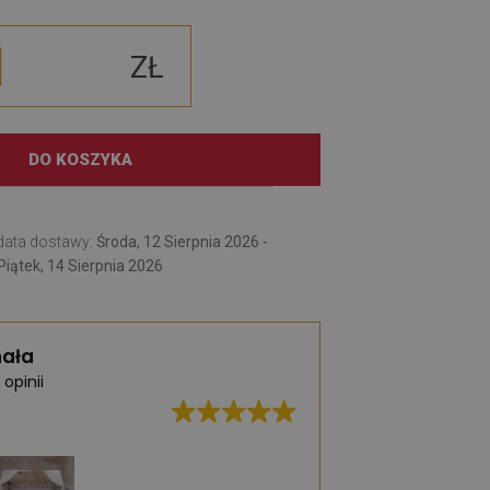
ZŁ
DO KOSZYKA
data dostawy:
Środa, 12 Sierpnia 2026 -
Piątek, 14 Sierpnia 2026
ała
 opinii
Bardzo duży wybó
praktycznych dyw