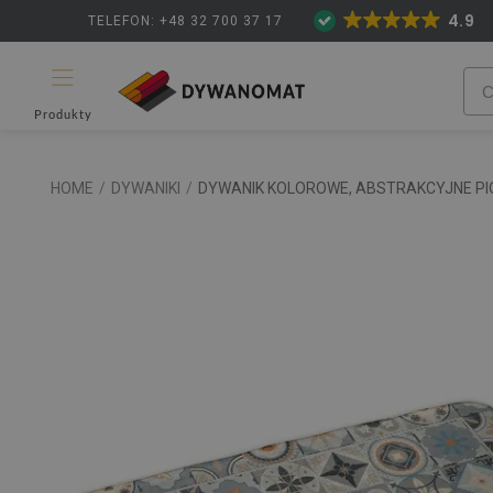
4.9
TELEFON: +48 32 700 37 17
Produkty
HOME
/
DYWANIKI
/
DYWANIK KOLOROWE, ABSTRAKCYJNE PI