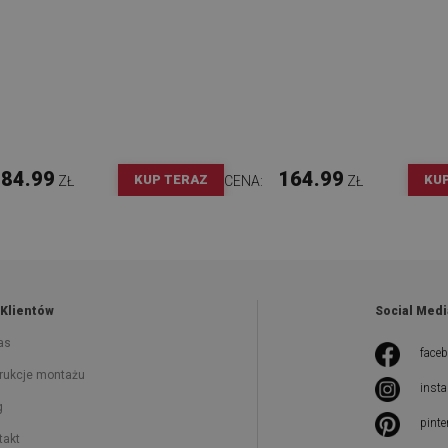
84.99
164.99
KUP TERAZ
KU
ZŁ
CENA:
ZŁ
 Klientów
Social Medi
as
face
trukcje montażu
inst
g
pinte
takt