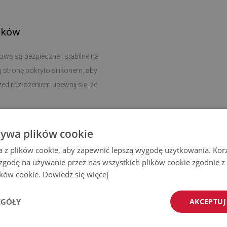
ików
ową są bezpieczne i stabilne na
ą stronę pokryto silikonem, aby
ed rozłożeniem upewnij się, że
czyszczenie i dbanie o higienę
żywa plików cookie
u.
a z plików cookie, aby zapewnić lepszą wygodę użytkowania. Korzy
 zgodę na używanie przez nas wszystkich plików cookie zgodnie 
 dywanik można dopasować do
lików cookie.
Dowiedz się więcej
żku, w przedpokoju, jak i w salonie,
EGÓŁY
AKCEPTUJ
zyjaznych środowisku materiałów, a