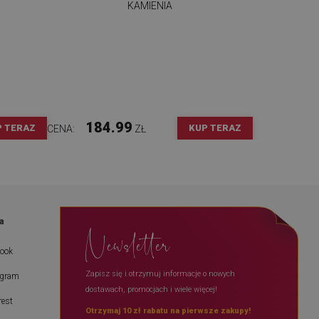
KAMIENIA
184.99
P TERAZ
KUP TERAZ
CENA:
ZŁ
a
Newsletter
book
Zapisz się i otrzymuj informacje o nowych
agram
dostawach, promocjach i wiele więcej!
rest
Otrzymaj 10 zł rabatu na pierwsze zakupy!