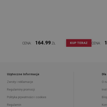
164.99
1
KUP TERAZ
CENA:
ZŁ
CENA:
Użyteczne Informacje
Dla
Zwroty i reklamacje
O n
Regulaminy promocji
Ins
Polityka prywatności i cookies
Blo
Regulamin
Kon