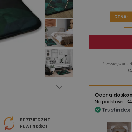
CENA:
Przewidywana d
Cz
Ocena doskon
Na podstawie
34
BEZPIECZNE
PŁATNOŚCI