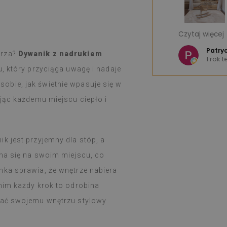
 - świetny produkt.
Jestem bardzo 
Czytaj więcej
wzorów, że można mieć trudności z
Bardzo dobra jak
e K
Szybka wysyłka.
Patrycja M
trza?
Dywanik z nadrukiem
u
1 rok temu
w ciągu tygodnia, zgodnie z
Serdecznie pole
, który przyciąga uwagę i nadaje
ł dobrze opakowany.
dklejanie i naklejanie nie przysparza
bie, jak świetnie wpasuje się w
kt rewelacyjny.
ając każdemu miejscu ciepło i
zadowolona i nadal zdumiona, że
lejka spełnia takie zadanie.
uż tydzień i od razu przy dużym
wania na kuchence gazowej (święta),
k jest przyjemny dla stóp, a
by coś się z nimi działo, łatwo
yma się na swoim miejscu, co
ilgotną szmatką, gdy coś się zabrudzi
mka sprawia, że wnętrze nabiera
nim każdy krok to odrobina
odać swojemu wnętrzu stylowy