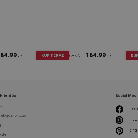
84.99
164.99
KUP TERAZ
KU
ZŁ
CENA:
ZŁ
 Klientów
Social Medi
as
face
trukcje montażu
inst
g
pinte
takt