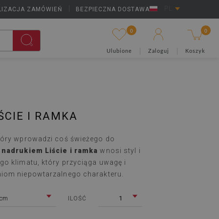
LIZACJA ZAMÓWIEŃ
|
BEZPIECZNA DOSTAWA
PL
0
0
Ulubione
Zaloguj
Koszyk
ŚCIE I RAMKA
tóry wprowadzi coś świeżego do
 nadrukiem Liście i ramka
wnosi styl i
o klimatu, który przyciąga uwagę i
iom niepowtarzalnego charakteru.
 cm
1
ILOŚĆ