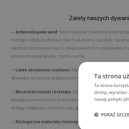
Zalety naszych dywan
✓
Antypoślizgowy spód
. Nasze dywaniki z warstwą antypoślizg
różnego rodzaju podłożach, takich jak drewno czy płytki. Spodni
zapobiec przesuwaniu się, co zwiększa komfort użytkowania. Prz
powierzchnia jest gładka, czysta i sucha.
✓
Łatwe utrzymanie czystości
. Miękkie, krótkie włosie ułatwia 
Ta strona u
dywanika, co czyni go praktycznym elementem w każdym wnętrz
Ta strona korzyst
strony, wyrażasz
✓
Wszechstronność i estetyka
. Dzięki różnorodnym wzorom
naszej polityki p
każdego pomieszczenia. Doskonale komponuje się zarówno przy łó
dodając miękkości i komfortu tam, gdzie jest potrzebny.
POKAŻ SZCZ
✓
Ekologiczne materiały i intensywne kolory
. Wykonany z pr