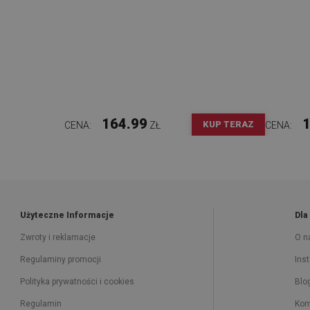
164.99
1
KUP TERAZ
CENA:
ZŁ
CENA:
Użyteczne Informacje
Dla
Zwroty i reklamacje
O n
Regulaminy promocji
Ins
Polityka prywatności i cookies
Blo
Regulamin
Kon