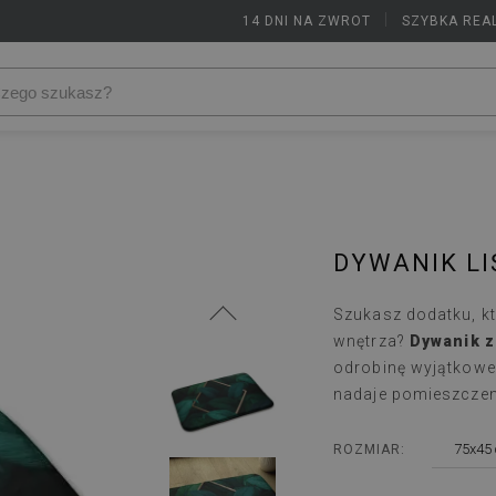
14 DNI NA ZWROT
|
SZYBKA REA
DYWANIK LI
Szukasz dodatku, k
wnętrza?
Dywanik z
odrobinę wyjątkoweg
nadaje pomieszczen
75x45
ROZMIAR: