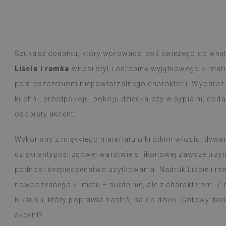
Płytki winylowe
Czytaj więcej
ogromny wybór 
alunska
wyborem
Beatrycz
Szukasz dodatku, który wprowadzi coś świeżego do wnę
emu
1 rok tem
Produkt dotarł 
Liście i ramka
wnosi styl i odrobinę wyjątkowego klimatu
informacją, by
Montaż łatwy, o
pomieszczeniom niepowtarzalnego charakteru. Wyobraź so
trudności a efe
kuchni, przedpokoju, pokoju dziecka czy w sypialni, dod
Jestem bardzo 
taka cienka nak
osobisty akcent.
W użytkowaniu j
natężeniu goto
Wykonany z miękkiego materiału o krótkim włosiu, dywani
nie zauważyłam 
dzięki antypoślizgowej warstwie silikonowej zawsze trz
przeciera się w
czy zachlapie.
podnosi bezpieczeństwo użytkowania. Nadruk Liście i ra
Polecam
nowoczesnego klimatu – subtelnie, ale z charakterem. Z 
luksusu, który poprawia nastrój na co dzień. Gotowy d
akcent?