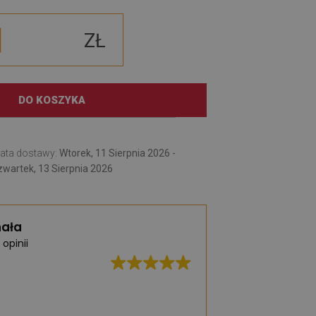
ZŁ
DO KOSZYKA
ata dostawy:
Wtorek, 11 Sierpnia 2026 -
wartek, 13 Sierpnia 2026
ała
 opinii
Bardzo duży wybó
praktycznych dyw