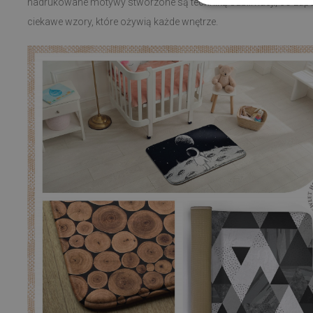
nadrukowane motywy stworzone są techniką sublimacji, co zapew
ciekawe wzory, które ożywią każde wnętrze.