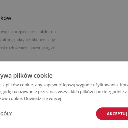
ików
ową są bezpieczne i stabilne na
ą stronę pokryto silikonem, aby
ed rozłożeniem upewnij się, że
czyszczenie i dbanie o higienę
żywa plików cookie
u.
a z plików cookie, aby zapewnić lepszą wygodę użytkowania. Korzy
 zgodę na używanie przez nas wszystkich plików cookie zgodnie 
 dywanik można dopasować do
lików cookie.
Dowiedz się więcej
żku, w przedpokoju, jak i w salonie,
EGÓŁY
AKCEPTUJ
zyjaznych środowisku materiałów, a