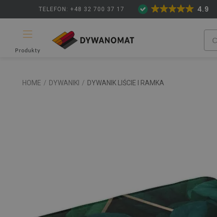
4.9
TELEFON: +48 32 700 37 17
Produkty
HOME
/
DYWANIKI
/
DYWANIK LIŚCIE I RAMKA