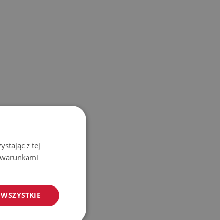
stając z tej
z warunkami
 WSZYSTKIE