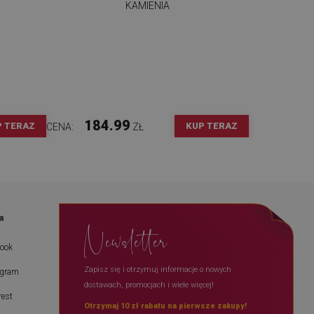
KAMIENIA
184.99
P TERAZ
KUP TERAZ
CENA:
ZŁ
a
Newsletter
book
Zapisz się i otrzymuj informacje o nowych
agram
dostawach, promocjach i wiele więcej!
rest
Otrzymaj 10 zł rabatu na pierwsze zakupy!