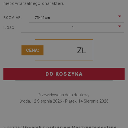
niepowtarzalnego charakteru.
75x45 cm
ROZMIAR:
1
ILOŚĆ
ZŁ
CENA:
DO KOSZYKA
Przewidywana data dostawy:
Środa, 12 Sierpnia 2026 - Piątek, 14 Sierpnia 2026
Szukasz dodatku, który wprowadzi coś świeżego do
wnętrza?
Dywanik z nadrukiem Maszyny budowlane