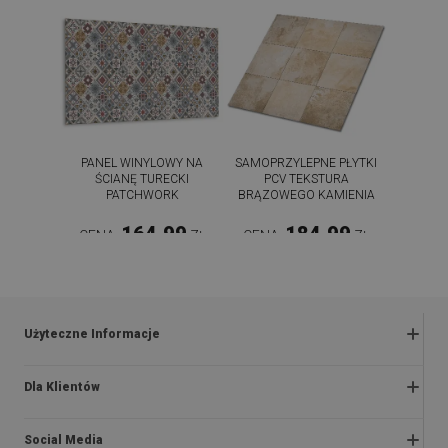
PANEL WINYLOWY NA
SAMOPRZYLEPNE PŁYTKI
ŚCIANĘ TURECKI
PCV TEKSTURA
PATCHWORK
BRĄZOWEGO KAMIENIA
164.99
184.99
CENA:
ZŁ
CENA:
ZŁ
KUP TERAZ
KUP TERAZ
Użyteczne Informacje
Zwroty i reklamacje
Dla Klientów
Regulaminy promocji
O nas
Polityka prywatności i cookies
Social Media