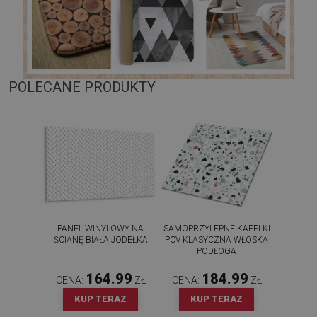
POLECANE PRODUKTY
PANEL WINYLOWY NA
SAMOPRZYLEPNE KAFELKI
ŚCIANĘ BIAŁA JODEŁKA
PCV KLASYCZNA WŁOSKA
PODŁOGA
164.99
184.99
CENA:
ZŁ
CENA:
ZŁ
KUP TERAZ
KUP TERAZ