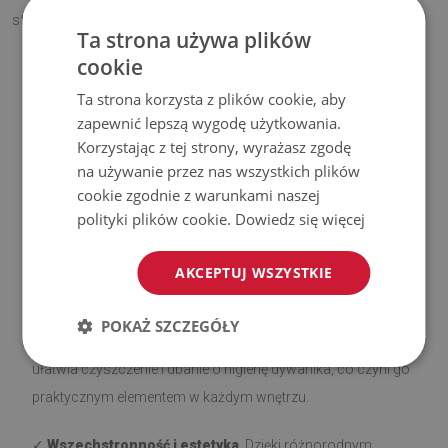
stylowy akcent?
Ta strona używa plików
cookie
Ta strona korzysta z plików cookie, aby
Zalety naszych dywaników
zapewnić lepszą wygodę użytkowania.
Korzystając z tej strony, wyrażasz zgodę
✓
Antypoślizgowy spód
. Nasze dywaniki z warstwą
na używanie przez nas wszystkich plików
antypoślizgową są bezpieczne i stabilne na różnego rodzaju
cookie zgodnie z warunkami naszej
podłożach, takich jak drewno czy płytki. Spodnią stronę
polityki plików cookie.
Dowiedz się więcej
pokryto silikonem, aby zapobiec przesuwaniu się, co
zwiększa komfort użytkowania. Przed rozłożeniem upewnij
AKCEPTUJ WSZYSTKIE
się, że powierzchnia jest gładka, czysta i sucha.
POKAŻ SZCZEGÓŁY
✓
Łatwe utrzymanie czystości
. Miękkie, krótkie włosie
ułatwia czyszczenie i dbanie o higienę dywanika, co czyni go
praktycznym elementem w każdym wnętrzu.
✓
Wszechstronność i estetyka
. Dzięki różnorodnym