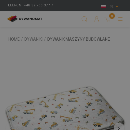
TELEFON: +48 32 700 37 17
PL
0
HOME
/
DYWANIKI
/
DYWANIK MASZYNY BUDOWLANE
‹
›