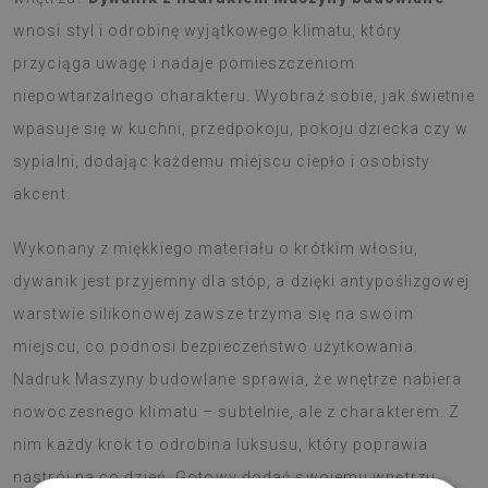
wnosi styl i odrobinę wyjątkowego klimatu, który
przyciąga uwagę i nadaje pomieszczeniom
niepowtarzalnego charakteru. Wyobraź sobie, jak świetnie
wpasuje się w kuchni, przedpokoju, pokoju dziecka czy w
sypialni, dodając każdemu miejscu ciepło i osobisty
akcent.
Wykonany z miękkiego materiału o krótkim włosiu,
dywanik jest przyjemny dla stóp, a dzięki antypoślizgowej
warstwie silikonowej zawsze trzyma się na swoim
miejscu, co podnosi bezpieczeństwo użytkowania.
Nadruk Maszyny budowlane sprawia, że wnętrze nabiera
nowoczesnego klimatu – subtelnie, ale z charakterem. Z
nim każdy krok to odrobina luksusu, który poprawia
nastrój na co dzień. Gotowy dodać swojemu wnętrzu