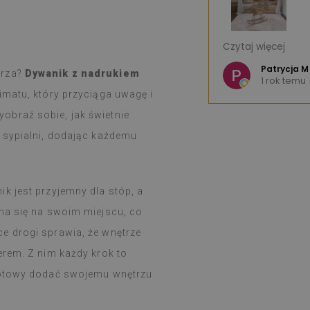
 - świetny produkt.
Jestem bardzo 
Czytaj więcej
wzorów, że można mieć trudności z
Bardzo dobra jak
e K
Szybka wysyłka.
Patrycja M
trza?
Dywanik z nadrukiem
u
1 rok temu
w ciągu tygodnia, zgodnie z
Serdecznie pole
imatu, który przyciąga uwagę i
ł dobrze opakowany.
dklejanie i naklejanie nie przysparza
obraź sobie, jak świetnie
kt rewelacyjny.
w sypialni, dodając każdemu
zadowolona i nadal zdumiona, że
lejka spełnia takie zadanie.
uż tydzień i od razu przy dużym
wania na kuchence gazowej (święta),
k jest przyjemny dla stóp, a
by coś się z nimi działo, łatwo
yma się na swoim miejscu, co
ilgotną szmatką, gdy coś się zabrudzi
e drogi sprawia, że wnętrze
erem. Z nim każdy krok to
 Gotowy dodać swojemu wnętrzu