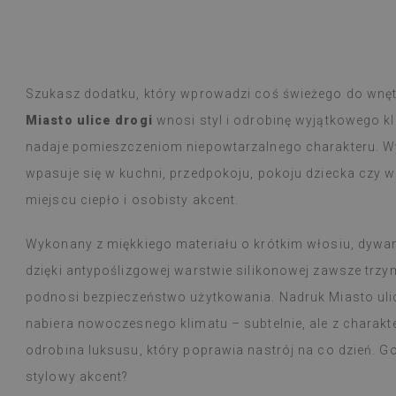
Płytki winylowe
Czytaj więcej
ogromny wybór 
alunska
wyborem
Beatrycz
Szukasz dodatku, który wprowadzi coś świeżego do wnę
emu
1 rok tem
Produkt dotarł 
Miasto ulice drogi
wnosi styl i odrobinę wyjątkowego kl
informacją, by
Montaż łatwy, o
nadaje pomieszczeniom niepowtarzalnego charakteru. Wy
trudności a efe
wpasuje się w kuchni, przedpokoju, pokoju dziecka czy 
Jestem bardzo 
taka cienka nak
miejscu ciepło i osobisty akcent.
W użytkowaniu j
natężeniu goto
Wykonany z miękkiego materiału o krótkim włosiu, dywani
nie zauważyłam 
dzięki antypoślizgowej warstwie silikonowej zawsze trz
przeciera się w
czy zachlapie.
podnosi bezpieczeństwo użytkowania. Nadruk Miasto ulic
Polecam
nabiera nowoczesnego klimatu – subtelnie, ale z charakt
odrobina luksusu, który poprawia nastrój na co dzień.
stylowy akcent?