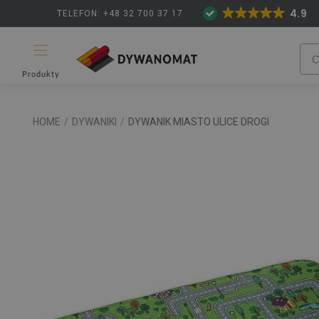
4.9
TELEFON: +48 32 700 37 17
Produkty
HOME
/
DYWANIKI
/
DYWANIK MIASTO ULICE DROGI