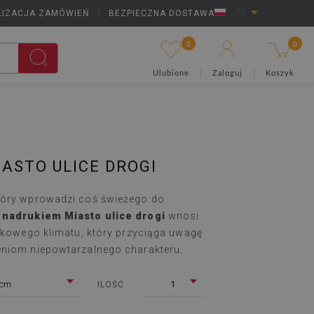
LIZACJA ZAMÓWIEŃ
|
BEZPIECZNA DOSTAWA
PL
0
0
Ulubione
Zaloguj
Koszyk
ASTO ULICE DROGI
tóry wprowadzi coś świeżego do
 nadrukiem Miasto ulice drogi
wnosi
ątkowego klimatu, który przyciąga uwagę
eniom niepowtarzalnego charakteru.
 cm
1
ILOŚĆ