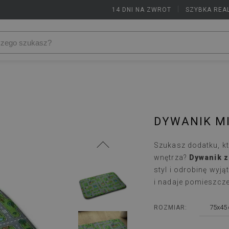
14 DNI NA ZWROT
|
SZYBKA REA
DYWANIK MI
Szukasz dodatku, k
wnętrza?
Dywanik z
styl i odrobinę wyj
i nadaje pomieszcz
75x45
ROZMIAR: