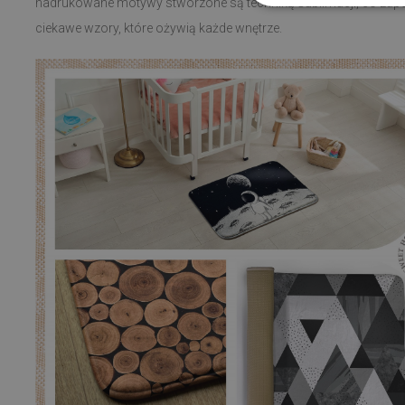
nadrukowane motywy stworzone są techniką sublimacji, co zapew
ciekawe wzory, które ożywią każde wnętrze.