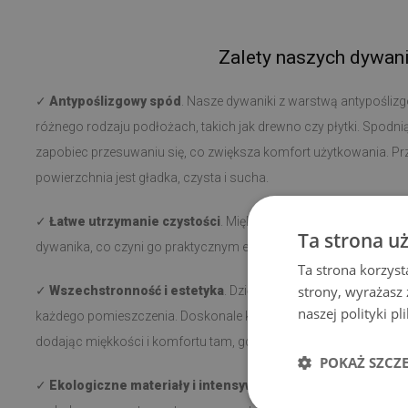
Zalety naszych dywan
✓
Antypoślizgowy spód
. Nasze dywaniki z warstwą antypoślizg
różnego rodzaju podłożach, takich jak drewno czy płytki. Spodni
zapobiec przesuwaniu się, co zwiększa komfort użytkowania. Prz
powierzchnia jest gładka, czysta i sucha.
✓
Łatwe utrzymanie czystości
. Miękkie, krótkie włosie ułatwia 
Ta strona u
dywanika, co czyni go praktycznym elementem w każdym wnętrz
Ta strona korzyst
strony, wyrażasz
✓
Wszechstronność i estetyka
. Dzięki różnorodnym wzorom
naszej polityki p
każdego pomieszczenia. Doskonale komponuje się zarówno przy łó
dodając miękkości i komfortu tam, gdzie jest potrzebny.
POKAŻ SZCZ
✓
Ekologiczne materiały i intensywne kolory
. Wykonany z pr