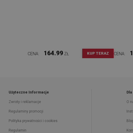
164.99
1
KUP TERAZ
CENA:
ZŁ
CENA:
Użyteczne Informacje
Dla
Zwroty i reklamacje
O n
Regulaminy promocji
Ins
Polityka prywatności i cookies
Blo
Regulamin
Kon