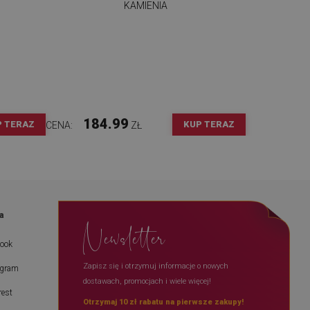
KAMIENIA
184.99
P TERAZ
KUP TERAZ
CENA:
ZŁ
a
Newsletter
book
Zapisz się i otrzymuj informacje o nowych
agram
dostawach, promocjach i wiele więcej!
rest
Otrzymaj 10 zł rabatu na pierwsze zakupy!