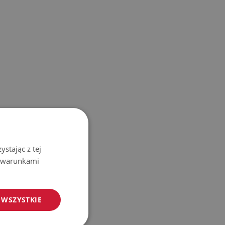
stając z tej
z warunkami
 WSZYSTKIE