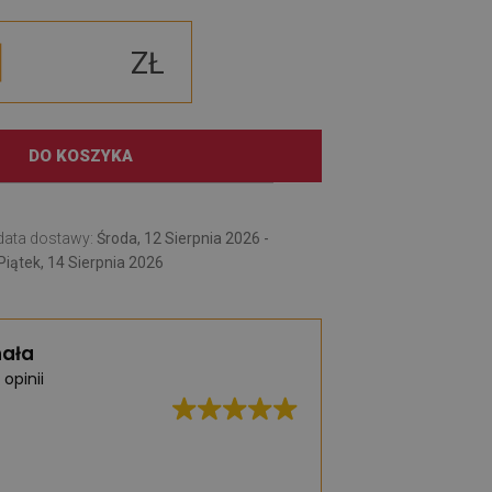
ZŁ
DO KOSZYKA
data dostawy:
Środa, 12 Sierpnia 2026 -
Piątek, 14 Sierpnia 2026
ała
 opinii
Bardzo duży wybó
praktycznych dyw