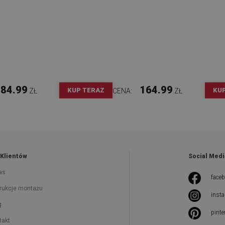
84.99
164.99
KUP TERAZ
KU
ZŁ
CENA:
ZŁ
 Klientów
Social Medi
as
face
trukcje montażu
inst
g
pinte
takt