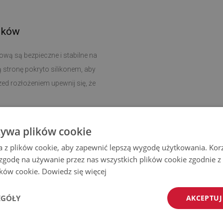
ików
ową są bezpieczne i stabilne na
ą stronę pokryto silikonem, aby
ed rozłożeniem upewnij się, że
czyszczenie i dbanie o higienę
żywa plików cookie
u.
a z plików cookie, aby zapewnić lepszą wygodę użytkowania. Korzy
 zgodę na używanie przez nas wszystkich plików cookie zgodnie 
 dywanik można dopasować do
lików cookie.
Dowiedz się więcej
żku, w przedpokoju, jak i w salonie,
EGÓŁY
AKCEPTUJ
zyjaznych środowisku materiałów, a