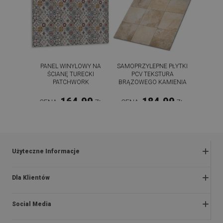
PANEL WINYLOWY NA
SAMOPRZYLEPNE PŁYTKI
ŚCIANĘ TURECKI
PCV TEKSTURA
PATCHWORK
BRĄZOWEGO KAMIENIA
164.99
184.99
CENA:
ZŁ
CENA:
ZŁ
KUP TERAZ
KUP TERAZ
Użyteczne Informacje
Zwroty i reklamacje
Dla Klientów
Regulaminy promocji
O nas
Polityka prywatności i cookies
Social Media
Instrukcje montażu
Regulamin