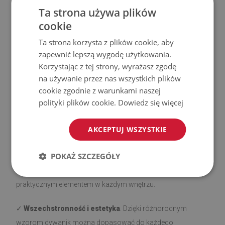
Ta strona używa plików
cookie
Zalety naszych dywaników
Ta strona korzysta z plików cookie, aby
zapewnić lepszą wygodę użytkowania.
✓
Antypoślizgowy spód
. Nasze dywaniki z warstwą
Korzystając z tej strony, wyrażasz zgodę
antypoślizgową są bezpieczne i stabilne na różnego rodzaju
na używanie przez nas wszystkich plików
cookie zgodnie z warunkami naszej
podłożach, takich jak drewno czy płytki. Spodnią stronę
polityki plików cookie.
Dowiedz się więcej
pokryto silikonem, aby zapobiec przesuwaniu się, co
zwiększa komfort użytkowania. Przed rozłożeniem upewnij
AKCEPTUJ WSZYSTKIE
się, że powierzchnia jest gładka, czysta i sucha.
POKAŻ SZCZEGÓŁY
✓
Łatwe utrzymanie czystości
. Miękkie, krótkie włosie
ułatwia czyszczenie i dbanie o higienę dywanika, co czyni go
praktycznym elementem w każdym wnętrzu.
✓
Wszechstronność i estetyka
. Dzięki różnorodnym
wzorom dywanik można dopasować do każdego