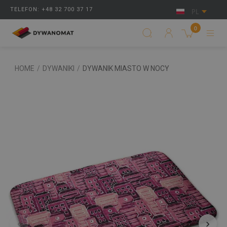
TELEFON: +48 32 700 37 17
PL
0
HOME
/
DYWANIKI
/
DYWANIK MIASTO W NOCY
‹
›