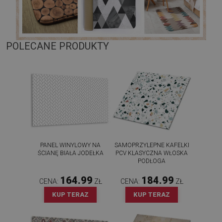
POLECANE PRODUKTY
PANEL WINYLOWY NA
SAMOPRZYLEPNE KAFELKI
ŚCIANĘ BIAŁA JODEŁKA
PCV KLASYCZNA WŁOSKA
PODŁOGA
164.99
184.99
CENA:
ZŁ
CENA:
ZŁ
KUP TERAZ
KUP TERAZ