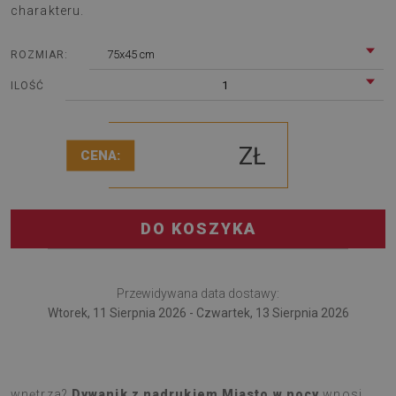
charakteru.
75x45 cm
ROZMIAR:
1
ILOŚĆ
ZŁ
CENA:
DO KOSZYKA
Przewidywana data dostawy:
Wtorek, 11 Sierpnia 2026 - Czwartek, 13 Sierpnia 2026
Szukasz dodatku, który wprowadzi coś świeżego do
wnętrza?
Dywanik z nadrukiem Miasto w nocy
wnosi