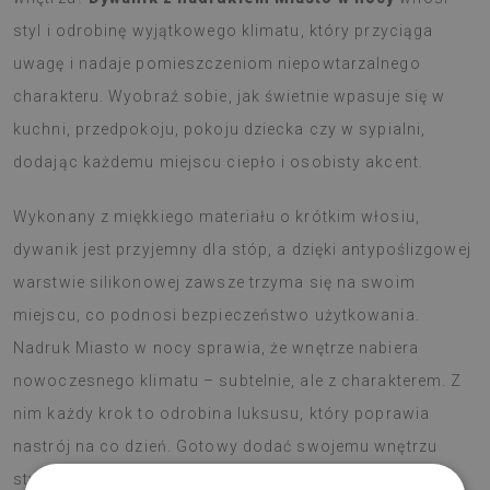
styl i odrobinę wyjątkowego klimatu, który przyciąga
uwagę i nadaje pomieszczeniom niepowtarzalnego
charakteru. Wyobraź sobie, jak świetnie wpasuje się w
kuchni, przedpokoju, pokoju dziecka czy w sypialni,
dodając każdemu miejscu ciepło i osobisty akcent.
Wykonany z miękkiego materiału o krótkim włosiu,
dywanik jest przyjemny dla stóp, a dzięki antypoślizgowej
warstwie silikonowej zawsze trzyma się na swoim
miejscu, co podnosi bezpieczeństwo użytkowania.
Nadruk Miasto w nocy sprawia, że wnętrze nabiera
nowoczesnego klimatu – subtelnie, ale z charakterem. Z
nim każdy krok to odrobina luksusu, który poprawia
nastrój na co dzień. Gotowy dodać swojemu wnętrzu
stylowy akcent?