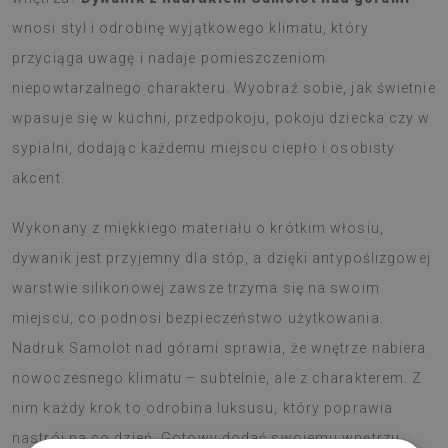
wnosi styl i odrobinę wyjątkowego klimatu, który
przyciąga uwagę i nadaje pomieszczeniom
niepowtarzalnego charakteru. Wyobraź sobie, jak świetnie
wpasuje się w kuchni, przedpokoju, pokoju dziecka czy w
sypialni, dodając każdemu miejscu ciepło i osobisty
akcent.
Wykonany z miękkiego materiału o krótkim włosiu,
dywanik jest przyjemny dla stóp, a dzięki antypoślizgowej
warstwie silikonowej zawsze trzyma się na swoim
miejscu, co podnosi bezpieczeństwo użytkowania.
Nadruk Samolot nad górami sprawia, że wnętrze nabiera
nowoczesnego klimatu – subtelnie, ale z charakterem. Z
nim każdy krok to odrobina luksusu, który poprawia
nastrój na co dzień. Gotowy dodać swojemu wnętrzu