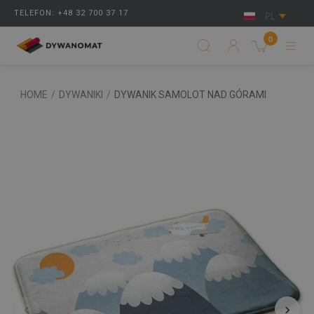
TELEFON: +48 32 700 37 17
PL
0
HOME
/
DYWANIKI
/
DYWANIK SAMOLOT NAD GÓRAMI
‹
›