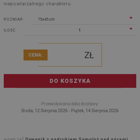
niepowtarzalnego charakteru.
75x45 cm
ROZMIAR:
1
ILOŚĆ
ZŁ
CENA:
DO KOSZYKA
Przewidywana data dostawy:
Środa, 12 Sierpnia 2026 - Piątek, 14 Sierpnia 2026
Szukasz dodatku, który wprowadzi coś świeżego do
wnętrza?
Dywanik z nadrukiem Samolot nad górami