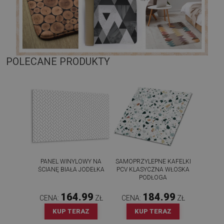
POLECANE PRODUKTY
PANEL WINYLOWY NA
SAMOPRZYLEPNE KAFELKI
ŚCIANĘ BIAŁA JODEŁKA
PCV KLASYCZNA WŁOSKA
PODŁOGA
164.99
184.99
CENA:
ZŁ
CENA:
ZŁ
KUP TERAZ
KUP TERAZ