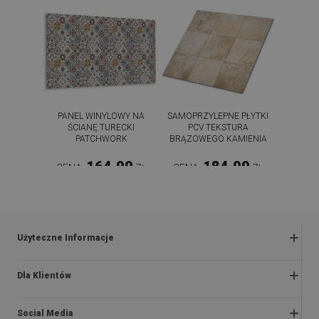
PANEL WINYLOWY NA
SAMOPRZYLEPNE PŁYTKI
ŚCIANĘ TURECKI
PCV TEKSTURA
PATCHWORK
BRĄZOWEGO KAMIENIA
164.99
184.99
CENA:
ZŁ
CENA:
ZŁ
KUP TERAZ
KUP TERAZ
Użyteczne Informacje
Zwroty i reklamacje
Dla Klientów
Regulaminy promocji
O nas
Polityka prywatności i cookies
Social Media