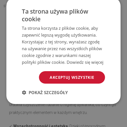
stylowy akcent?
Ta strona używa plików
cookie
Ta strona korzysta z plików cookie, aby
Zalety naszych dywaników
zapewnić lepszą wygodę użytkowania.
Korzystając z tej strony, wyrażasz zgodę
✓
Antypoślizgowy spód
. Nasze dywaniki z warstwą
na używanie przez nas wszystkich plików
antypoślizgową są bezpieczne i stabilne na różnego rodzaju
cookie zgodnie z warunkami naszej
podłożach, takich jak drewno czy płytki. Spodnią stronę
polityki plików cookie.
Dowiedz się więcej
pokryto silikonem, aby zapobiec przesuwaniu się, co
zwiększa komfort użytkowania. Przed rozłożeniem upewnij
AKCEPTUJ WSZYSTKIE
się, że powierzchnia jest gładka, czysta i sucha.
POKAŻ SZCZEGÓŁY
✓
Łatwe utrzymanie czystości
. Miękkie, krótkie włosie
ułatwia czyszczenie i dbanie o higienę dywanika, co czyni go
praktycznym elementem w każdym wnętrzu.
✓
Wszechstronność i estetyka
. Dzięki różnorodnym