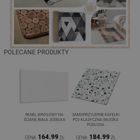
POLECANE PRODUKTY
PANEL WINYLOWY NA
SAMOPRZYLEPNE KAFELKI
ŚCIANĘ BIAŁA JODEŁKA
PCV KLASYCZNA WŁOSKA
PODŁOGA
164.99
184.99
CENA:
ZŁ
CENA:
ZŁ