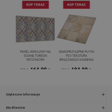
KUP TERAZ
KUP TERAZ
PANEL WINYLOWY NA
SAMOPRZYLEPNE PŁYTKI
ŚCIANĘ TURECKI
PCV TEKSTURA
PATCHWORK
BRĄZOWEGO KAMIENIA
164.99
184.99
CENA:
ZŁ
CENA:
ZŁ
KUP TERAZ
KUP TERAZ
Użyteczne Informacje
Zwroty i reklamacje
Dla Klientów