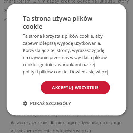
charakterem. Z nim każdy krok to odrobina luksusu, który
poprawia nastrój na co dzień. Gotowy dodać swojemu
Ta strona używa plików
wnętrzu stylowy akcent?
cookie
Ta strona korzysta z plików cookie, aby
zapewnić lepszą wygodę użytkowania.
Zalety naszych dywaników
Korzystając z tej strony, wyrażasz zgodę
na używanie przez nas wszystkich plików
✓
Antypoślizgowy spód
. Nasze dywaniki z warstwą
cookie zgodnie z warunkami naszej
antypoślizgową są bezpieczne i stabilne na różnego rodzaju
polityki plików cookie.
Dowiedz się więcej
podłożach, takich jak drewno czy płytki. Spodnią stronę
pokryto silikonem, aby zapobiec przesuwaniu się, co
AKCEPTUJ WSZYSTKIE
zwiększa komfort użytkowania. Przed rozłożeniem upewnij
się, że powierzchnia jest gładka, czysta i sucha.
POKAŻ SZCZEGÓŁY
✓
Łatwe utrzymanie czystości
. Miękkie, krótkie włosie
ułatwia czyszczenie i dbanie o higienę dywanika, co czyni go
praktycznym elementem w każdym wnętrzu.