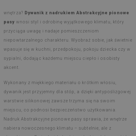
Szukasz dodatku, który wprowadzi coś świeżego do
wnętrza?
Dywanik z nadrukiem Abstrakcyjne pionowe
pasy
wnosi styl i odrobinę wyjątkowego klimatu, który
przyciąga uwagę i nadaje pomieszczeniom
niepowtarzalnego charakteru. Wyobraź sobie, jak świetnie
wpasuje się w kuchni, przedpokoju, pokoju dziecka czy w
sypialni, dodając każdemu miejscu ciepło i osobisty
akcent.
Wykonany z miękkiego materiału o krótkim włosiu,
dywanik jest przyjemny dla stóp, a dzięki antypoślizgowej
warstwie silikonowej zawsze trzyma się na swoim
miejscu, co podnosi bezpieczeństwo użytkowania.
Nadruk Abstrakcyjne pionowe pasy sprawia, że wnętrze
nabiera nowoczesnego klimatu – subtelnie, ale z