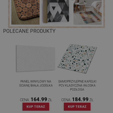
POLECANE PRODUKTY
PANEL WINYLOWY NA
SAMOPRZYLEPNE KAFELKI
ŚCIANĘ BIAŁA JODEŁKA
PCV KLASYCZNA WŁOSKA
PODŁOGA
164.99
184.99
CENA:
ZŁ
CENA:
ZŁ
KUP TERAZ
KUP TERAZ