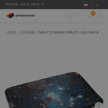
TELEFON: +48 32 700 37 17
PL
0
HOME
/
DYWANIKI
/
MAŁY DYWANIK GWIAZDY I MGŁAWICA
‹
›