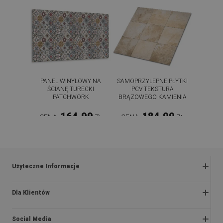
PANEL WINYLOWY NA
SAMOPRZYLEPNE PŁYTKI
ŚCIANĘ TURECKI
PCV TEKSTURA
PATCHWORK
BRĄZOWEGO KAMIENIA
164.99
184.99
CENA:
ZŁ
CENA:
ZŁ
KUP TERAZ
KUP TERAZ
Użyteczne Informacje
Zwroty i reklamacje
Dla Klientów
Regulaminy promocji
O nas
Polityka prywatności i cookies
Social Media