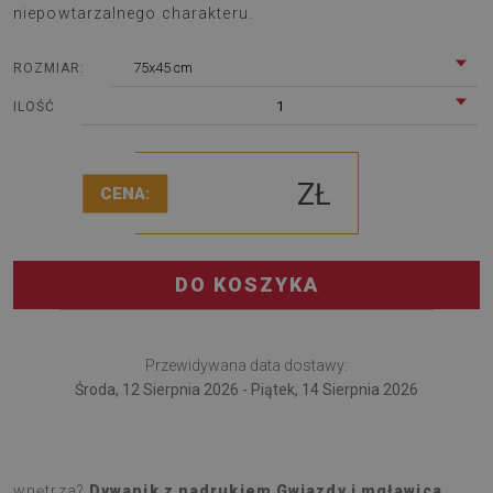
niepowtarzalnego charakteru.
75x45 cm
ROZMIAR:
1
ILOŚĆ
ZŁ
CENA:
DO KOSZYKA
Przewidywana data dostawy:
Środa, 12 Sierpnia 2026 - Piątek, 14 Sierpnia 2026
Szukasz dodatku, który wprowadzi coś świeżego do
wnętrza?
Dywanik z nadrukiem Gwiazdy i mgławica