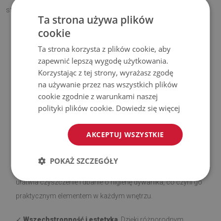
stylowy akcent?
Ta strona używa plików
cookie
Ta strona korzysta z plików cookie, aby
Zalety naszych dywaników
zapewnić lepszą wygodę użytkowania.
Korzystając z tej strony, wyrażasz zgodę
✓
Antypoślizgowy spód
. Nasze dywaniki z warstwą
na używanie przez nas wszystkich plików
antypoślizgową są bezpieczne i stabilne na różnego rodzaju
cookie zgodnie z warunkami naszej
podłożach, takich jak drewno czy płytki. Spodnią stronę
polityki plików cookie.
Dowiedz się więcej
pokryto silikonem, aby zapobiec przesuwaniu się, co
zwiększa komfort użytkowania. Przed rozłożeniem upewnij
AKCEPTUJ WSZYSTKIE
się, że powierzchnia jest gładka, czysta i sucha.
POKAŻ SZCZEGÓŁY
✓
Łatwe utrzymanie czystości
. Miękkie, krótkie włosie
ułatwia czyszczenie i dbanie o higienę dywanika, co czyni go
praktycznym elementem w każdym wnętrzu.
✓
Wszechstronność i estetyka
. Dzięki różnorodnym