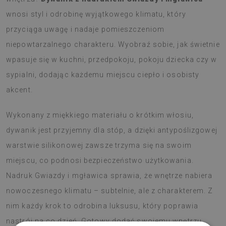
wnosi styl i odrobinę wyjątkowego klimatu, który
przyciąga uwagę i nadaje pomieszczeniom
niepowtarzalnego charakteru. Wyobraź sobie, jak świetnie
wpasuje się w kuchni, przedpokoju, pokoju dziecka czy w
sypialni, dodając każdemu miejscu ciepło i osobisty
akcent.
Wykonany z miękkiego materiału o krótkim włosiu,
dywanik jest przyjemny dla stóp, a dzięki antypoślizgowej
warstwie silikonowej zawsze trzyma się na swoim
miejscu, co podnosi bezpieczeństwo użytkowania.
Nadruk Gwiazdy i mgławica sprawia, że wnętrze nabiera
nowoczesnego klimatu – subtelnie, ale z charakterem. Z
nim każdy krok to odrobina luksusu, który poprawia
nastrój na co dzień. Gotowy dodać swojemu wnętrzu