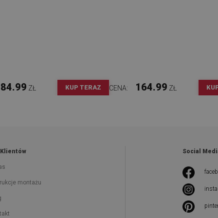
84.99
164.99
KUP TERAZ
KU
ZŁ
CENA:
ZŁ
 Klientów
Social Medi
as
face
trukcje montażu
inst
g
pinte
takt