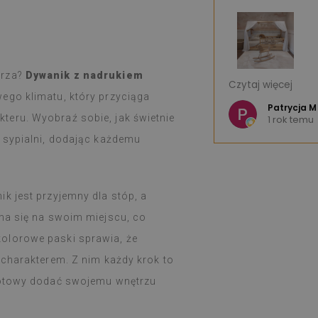
trza?
Dywanik z nadrukiem
 - świetny produkt.
Jestem bardzo 
Czytaj więcej
wzorów, że można mieć trudności z
Bardzo dobra jak
wego klimatu, który przyciąga
e K
Szybka wysyłka.
Patrycja M
eru. Wyobraź sobie, jak świetnie
u
1 rok temu
w ciągu tygodnia, zgodnie z
Serdecznie pole
ł dobrze opakowany.
w sypialni, dodając każdemu
dklejanie i naklejanie nie przysparza
kt rewelacyjny.
zadowolona i nadal zdumiona, że
k jest przyjemny dla stóp, a
lejka spełnia takie zadanie.
uż tydzień i od razu przy dużym
yma się na swoim miejscu, co
wania na kuchence gazowej (święta),
olorowe paski sprawia, że
by coś się z nimi działo, łatwo
ilgotną szmatką, gdy coś się zabrudzi
 charakterem. Z nim każdy krok to
 Gotowy dodać swojemu wnętrzu