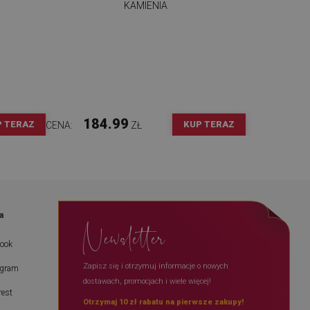
KAMIENIA
184.99
P TERAZ
KUP TERAZ
CENA:
ZŁ
a
Newsletter
book
Zapisz się i otrzymuj informacje o nowych
agram
dostawach, promocjach i wiele więcej!
rest
Otrzymaj 10 zł rabatu na pierwsze zakupy!