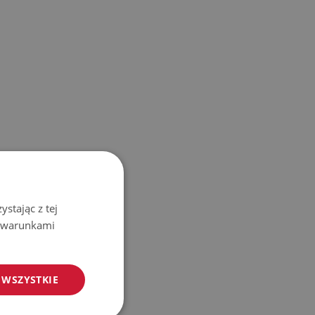
stając z tej
z warunkami
 WSZYSTKIE