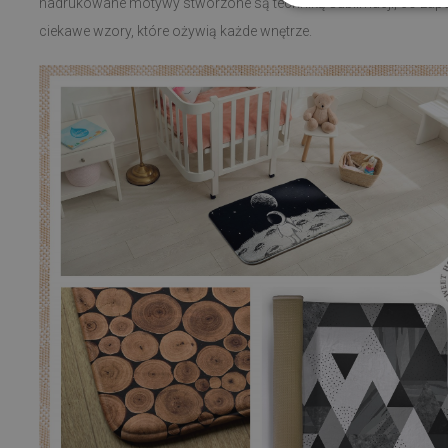
nadrukowane motywy stworzone są techniką sublimacji, co zapew
ciekawe wzory, które ożywią każde wnętrze.