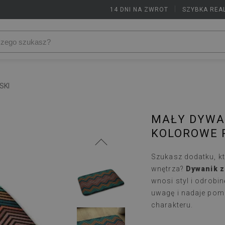
14 DNI NA ZWROT
|
SZYBKA REA
SKI
MAŁY DYWA
KOLOROWE 
Szukasz dodatku, k
wnętrza?
Dywanik z
wnosi styl i odrobi
uwagę i nadaje pom
charakteru.