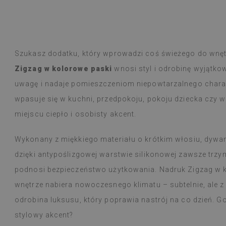
a! Jestem stałym klientem, nigdy jakość
odła.
Szukasz dodatku, który wprowadzi coś świeżego do wnę
Płytki winylowe
Czytaj więcej
ogromny wybór 
Zigzag w kolorowe paski
wnosi styl i odrobinę wyjątko
alunska
wyborem
Beatrycz
uwagę i nadaje pomieszczeniom niepowtarzalnego charakt
emu
1 rok tem
Produkt dotarł 
informacją, by
wpasuje się w kuchni, przedpokoju, pokoju dziecka czy 
Montaż łatwy, o
miejscu ciepło i osobisty akcent.
trudności a efe
Jestem bardzo 
Wykonany z miękkiego materiału o krótkim włosiu, dywani
taka cienka nak
W użytkowaniu j
dzięki antypoślizgowej warstwie silikonowej zawsze trz
natężeniu goto
podnosi bezpieczeństwo użytkowania. Nadruk Zigzag w k
nie zauważyłam 
przeciera się w
wnętrze nabiera nowoczesnego klimatu – subtelnie, ale z
czy zachlapie.
odrobina luksusu, który poprawia nastrój na co dzień.
Polecam
stylowy akcent?