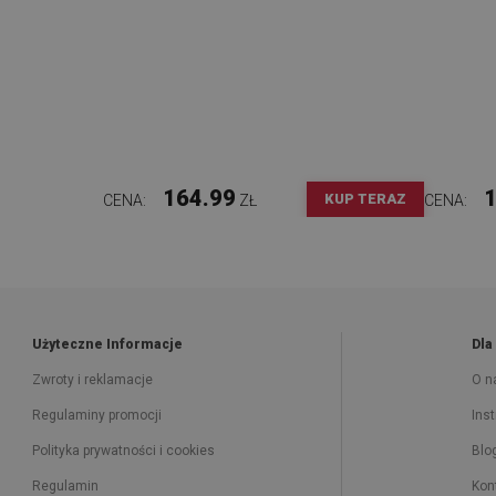
164.99
1
KUP TERAZ
CENA:
ZŁ
CENA:
Użyteczne Informacje
Dla
Zwroty i reklamacje
O n
Regulaminy promocji
Ins
Polityka prywatności i cookies
Blo
Regulamin
Kon