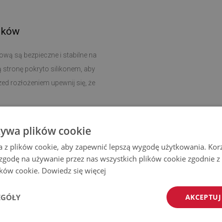
ików
ową są bezpieczne i stabilne na
ą stronę pokryto silikonem, aby
ed rozłożeniem upewnij się, że
czyszczenie i dbanie o higienę
żywa plików cookie
u.
a z plików cookie, aby zapewnić lepszą wygodę użytkowania. Korzy
 zgodę na używanie przez nas wszystkich plików cookie zgodnie 
 dywanik można dopasować do
lików cookie.
Dowiedz się więcej
żku, w przedpokoju, jak i w salonie,
EGÓŁY
AKCEPTUJ
zyjaznych środowisku materiałów, a