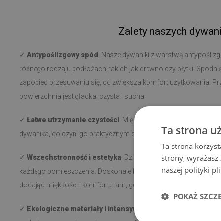
Zalety naszych dywan
✓
Antypoślizgowy spód
. Nasze dywaniki z warstwą antypoślizg
różnego rodzaju podłożach, takich jak drewno czy płytki. Spodni
zapobiec przesuwaniu się, co zwiększa komfort użytkowania. Prz
powierzchnia jest gładka, czysta i sucha.
✓
Łatwe utrzymanie czystości
. Miękkie, krótkie włosie ułatwia 
Ta strona u
dywanika, co czyni go praktycznym elementem w każdym wnętrz
Ta strona korzyst
strony, wyrażasz
✓
Wszechstronność i estetyka
. Dzięki różnorodnym wzorom
naszej polityki p
każdego pomieszczenia. Doskonale komponuje się zarówno przy łó
dodając miękkości i komfortu tam, gdzie jest potrzebny.
POKAŻ SZCZ
✓
Ekologiczne materiały i intensywne kolory
. Wykonany z pr