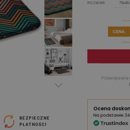
75x45
ROZMIAR:
CENA:
Przewidywana 
Ocena doskon
Na podstawie
34
BEZPIECZNE
PŁATNOŚCI