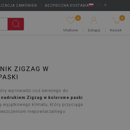
LIZACJA ZAMÓWIEŃ
|
BEZPIECZNA DOSTAWA
PL
0
0
Ulubione
Zaloguj
Koszyk
NIK ZIGZAG W
PASKI
tóry wprowadzi coś świeżego do
 nadrukiem Zigzag w kolorowe paski
nę wyjątkowego klimatu, który przyciąga
ieszczeniom niepowtarzalnego