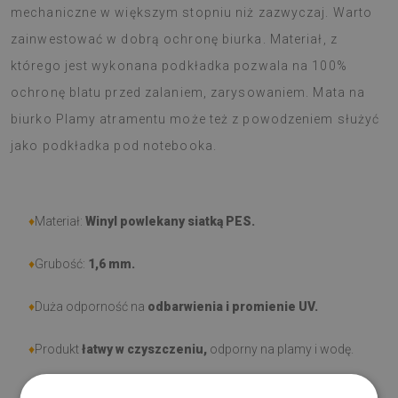
mechaniczne w większym stopniu niż zazwyczaj. Warto
zainwestować w dobrą ochronę biurka. Materiał, z
którego jest wykonana podkładka pozwala na 100%
ochronę blatu przed zalaniem, zarysowaniem. Mata na
biurko Plamy atramentu może też z powodzeniem służyć
jako podkładka pod notebooka.
♦
Materiał:
Winyl powlekany siatką PES.
♦
Grubość:
1,6 mm
.
♦
Duża odporność na
odbarwienia i promienie UV.
♦
Produkt
łatwy w czyszczeniu,
odporny na plamy i wodę.
♦
Prosimy pamiętać, że uszkodzenia powstałe przy