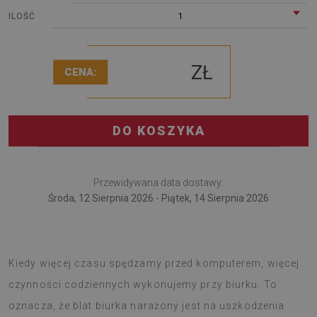
1
ILOŚĆ
ZŁ
CENA:
DO KOSZYKA
Przewidywana data dostawy:
Środa, 12 Sierpnia 2026 - Piątek, 14 Sierpnia 2026
Podkładka na biurko przyda się pracującym zdalnie.
Kiedy więcej czasu spędzamy przed komputerem, więcej
czynności codziennych wykonujemy przy biurku. To
oznacza, że blat biurka narażony jest na uszkodzenia