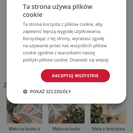
Ta strona używa plików
użytkowaniu wynikające z upływu czasu (np. przetarcia) nie
cookie
podlegają reklamacjom.
Ta strona korzysta z plików cookie, aby
♦
Jak dbać o produkt?
zapewnić lepszą wygodę użytkowania.
Korzystając z tej strony, wyrażasz zgodę
♦
Czyść wilgotną szmatką —
nie używaj silnych środków
na używanie przez nas wszystkich plików
chemicznych.
cookie zgodnie z warunkami naszej
polityki plików cookie.
Dowiedz się więcej
♦
Regularnie wietrz dolną warstwę podkładki.
AKCEPTUJ WSZYSTKIE
ZDJĘCIA NASZEGO PRODUKTU
POKAŻ SZCZEGÓŁY
Mata na biurko z
Mata na biurko
Mata z tworzywa