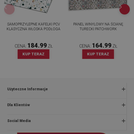
SAMOPRZYLEPNE KAFELKI PCV
PANEL WINYLOWY NA ŚCIANĘ
KLASYCZNA WŁOSKA PODŁOGA
TURECKI PATCHWORK
184.99
164.99
CENA:
ZŁ
CENA:
ZŁ
KUP TERAZ
KUP TERAZ
Użyteczne Informacje
Zwroty i reklamacje
Dla Klientów
Regulaminy promocji
O nas
Polityka prywatności i cookies
Social Media
Instrukcje montażu
Regulamin