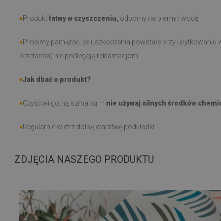
♦
Produkt
łatwy w czyszczeniu,
odporny na plamy i wodę.
♦
Prosimy pamiętać, że uszkodzenia powstałe przy użytkowaniu w
przetarcia) nie podlegają reklamacjom.
♦
Jak dbać o produkt?
♦
Czyść wilgotną szmatką —
nie używaj silnych środków chemi
♦
Regularnie wietrz dolną warstwę podkładki.
ZDJĘCIA NASZEGO PRODUKTU