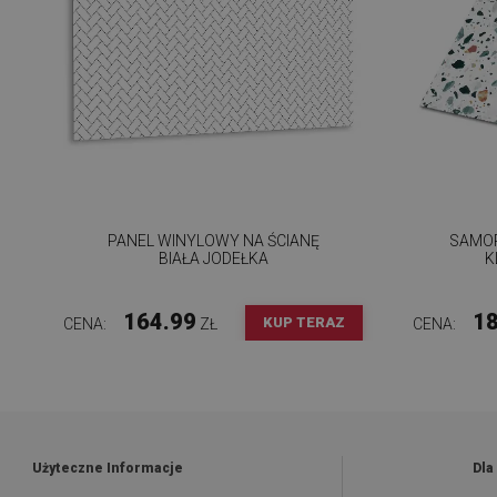
PANEL WINYLOWY NA ŚCIANĘ
SAMOP
BIAŁA JODEŁKA
K
164.99
18
KUP TERAZ
CENA:
ZŁ
CENA:
Użyteczne Informacje
Dla