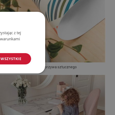
stając z tej
z warunkami
 WSZYSTKIE
Mata z tworzywa sztucznego