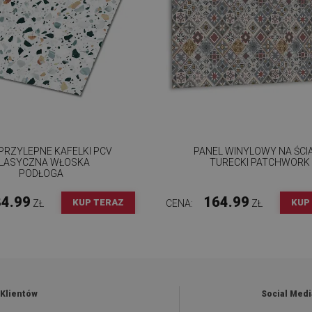
RZYLEPNE KAFELKI PCV
PANEL WINYLOWY NA ŚCI
LASYCZNA WŁOSKA
TURECKI PATCHWORK
PODŁOGA
4.99
164.99
KUP TERAZ
KUP
ZŁ
CENA:
ZŁ
 Klientów
Social Medi