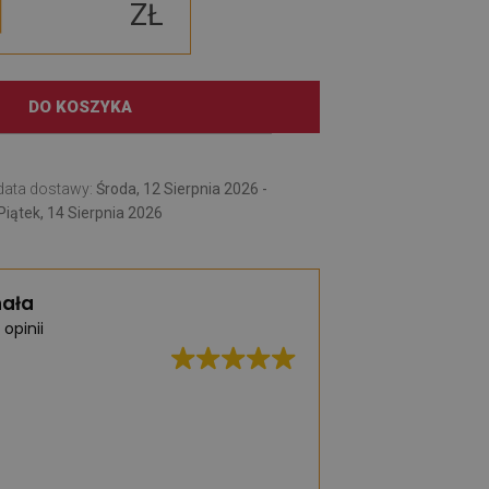
ZŁ
DO KOSZYKA
data dostawy:
Środa, 12 Sierpnia 2026 -
Piątek, 14 Sierpnia 2026
ała
 opinii
Świetna jakość, b
realizacja