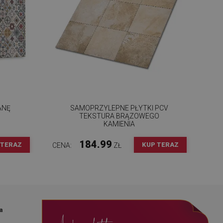
ANĘ
SAMOPRZYLEPNE PŁYTKI PCV
TEKSTURA BRĄZOWEGO
KAMIENIA
184.99
 TERAZ
KUP TERAZ
CENA:
ZŁ
a