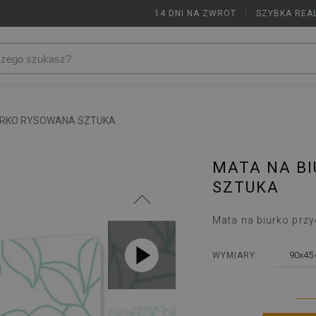
14 DNI NA ZWROT
|
SZYBKA REA
URKO RYSOWANA SZTUKA
MATA NA B
SZTUKA
Mata na biurko przy
90x45
WYMIARY: