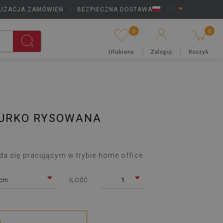
LIZACJA ZAMÓWIEŃ
|
BEZPIECZNA DOSTAWA
PL
0
0
Ulubione
Zaloguj
Koszyk
IURKO RYSOWANA
da się pracującym w trybie home office.
 cm
1
ILOŚĆ