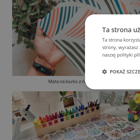
Ta strona u
Ta strona korzyst
strony, wyrażasz
naszej polityki p
POKAŻ SZCZ
Mata na biurko z nadrukiem