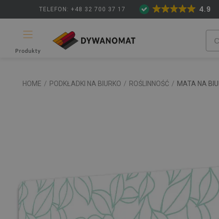
4.9
TELEFON: +48 32 700 37 17
Produkty
HOME
/
PODKŁADKI NA BIURKO
/
ROŚLINNOŚĆ
/
MATA NA BI