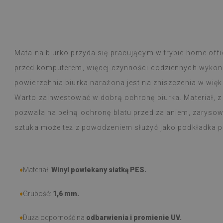
Płytki winylowe
Czytaj więcej
ogromny wybór 
alunska
wyborem
Beatrycz
emu
1 rok tem
Produkt dotarł 
informacją, by
Mata na biurko przyda się pracującym w trybie home off
Montaż łatwy, o
przed komputerem, więcej czynności codziennych wykonu
trudności a efe
Jestem bardzo 
powierzchnia biurka narażona jest na zniszczenia w wię
taka cienka nak
Warto zainwestować w dobrą ochronę biurka. Materiał, 
W użytkowaniu j
natężeniu goto
pozwala na pełną ochronę blatu przed zalaniem, zaryso
nie zauważyłam 
sztuka może też z powodzeniem służyć jako podkładka 
przeciera się w
czy zachlapie.
Polecam
♦
Materiał:
Winyl powlekany siatką PES.
♦
Grubość:
1,6 mm
.
♦
Duża odporność na
odbarwienia i promienie UV.