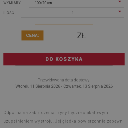
100x70 cm
WYMIARY:
1
ILOŚĆ
ZŁ
CENA:
DO KOSZYKA
Przewidywana data dostawy:
Wtorek, 11 Sierpnia 2026 - Czwartek, 13 Sierpnia 2026
Mata pod krzesło to fajny pomysł na aranżację biura.
Odporna na zabrudzenia i rysy będzie unikatowym
uzupełnieniem wystroju. Jej gładka powierzchnia zapewni