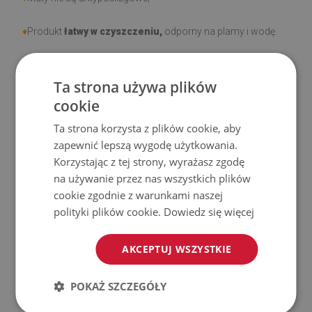
♦
Produkt
łatwy w czyszczeniu,
odporny na plamy i wodę.
♦
Prosimy pamiętać, że uszkodzenia powstałe przy
Ta strona używa plików
użytkowaniu wynikające z upływu czasu (np. przetarcia) nie
cookie
podlegają reklamacjom.
Ta strona korzysta z plików cookie, aby
♦
Jak dbać o produkt?
zapewnić lepszą wygodę użytkowania.
Korzystając z tej strony, wyrażasz zgodę
♦
Czyść wilgotną szmatką —
nie używaj silnych środków
na używanie przez nas wszystkich plików
chemicznych.
cookie zgodnie z warunkami naszej
polityki plików cookie.
Dowiedz się więcej
♦
Regularnie wietrz dolną warstwę maty.
AKCEPTUJ WSZYSTKIE
♦
Mata jest przeznaczona do użytku na
twardej
powierzchni
. Po umieszczeniu na miękkiej powierzchni
POKAŻ SZCZEGÓŁY
może się wyginać i przesuwać.