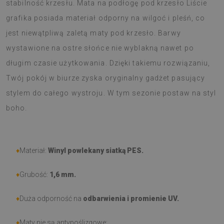
stabilność krzesłu. Mata na podłogę pod krzesło Liście
grafika posiada materiał odporny na wilgoć i pleśń, co
jest niewątpliwą zaletą maty pod krzesło. Barwy
wystawione na ostre słońce nie wyblakną nawet po
długim czasie użytkowania. Dzięki takiemu rozwiązaniu,
Twój pokój w biurze zyska oryginalny gadżet pasujący
stylem do całego wystroju. W tym sezonie postaw na styl
boho.
♦
Materiał:
Winyl powlekany siatką PES.
♦
Grubość:
1,6 mm.
♦
Duża odporność na
odbarwienia i promienie UV.
♦
Maty nie są antypoślizgowe;