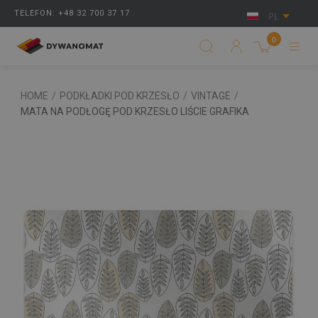
TELEFON: +48 32 700 37 17
PL
0
HOME
/
PODKŁADKI POD KRZESŁO
/
VINTAGE
/
MATA NA PODŁOGĘ POD KRZESŁO LIŚCIE GRAFIKA