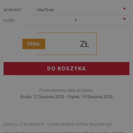
100x70 cm
WYMIARY:
1
ILOŚĆ
ZŁ
CENA:
DO KOSZYKA
Przewidywana data dostawy:
Środa, 12 Sierpnia 2026 - Piątek, 14 Sierpnia 2026
Podkładka pod fotel zdecydowanie przyda się w każdym
pokoju z krzesłami. Użytkowanie fotelu biurowego