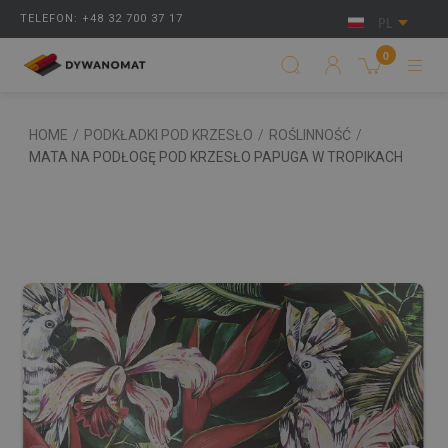
TELEFON: +48 32 700 37 17
PL
0
HOME
/
PODKŁADKI POD KRZESŁO
/
ROŚLINNOŚĆ
/
MATA NA PODŁOGĘ POD KRZESŁO PAPUGA W TROPIKACH