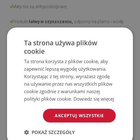
♦
Maty nie są antypoślizgowe;
♦
Produkt
łatwy w czyszczeniu,
odporny na plamy i wodę.
♦
Prosimy pamiętać, że uszkodzenia powstałe przy
Ta strona używa plików
użytkowaniu wynikające z upływu czasu (np. przetarcia) nie
cookie
podlegają reklamacjom.
Ta strona korzysta z plików cookie, aby
zapewnić lepszą wygodę użytkowania.
♦
Jak dbać o produkt?
Korzystając z tej strony, wyrażasz zgodę
na używanie przez nas wszystkich plików
♦
Czyść wilgotną szmatką —
nie używaj silnych środków
cookie zgodnie z warunkami naszej
chemicznych.
polityki plików cookie.
Dowiedz się więcej
♦
Regularnie wietrz dolną warstwę maty.
AKCEPTUJ WSZYSTKIE
♦
Mata jest przeznaczona do użytku na
twardej
POKAŻ SZCZEGÓŁY
powierzchni
. Po umieszczeniu na miękkiej powierzchni