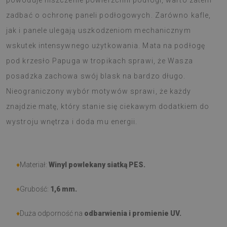
powoduje niszczenie powierzchni podłogi, warto zatem
zadbać o ochronę paneli podłogowych. Zarówno kafle,
jak i panele ulegają uszkodzeniom mechanicznym
wskutek intensywnego użytkowania. Mata na podłogę
pod krzesło Papuga w tropikach sprawi, że Wasza
posadzka zachowa swój blask na bardzo długo.
Nieograniczony wybór motywów sprawi, że każdy
znajdzie matę, który stanie się ciekawym dodatkiem do
wystroju wnętrza i doda mu energii.
♦
Materiał:
Winyl powlekany siatką PES.
♦
Grubość:
1,6 mm.
♦
Duża odporność na
odbarwienia i promienie UV.