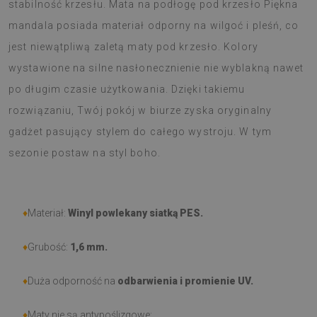
stabilność krzesłu. Mata na podłogę pod krzesło Piękna
mandala posiada materiał odporny na wilgoć i pleśń, co
jest niewątpliwą zaletą maty pod krzesło. Kolory
wystawione na silne nasłonecznienie nie wyblakną nawet
po długim czasie użytkowania. Dzięki takiemu
rozwiązaniu, Twój pokój w biurze zyska oryginalny
gadżet pasujący stylem do całego wystroju. W tym
sezonie postaw na styl boho.
♦
Materiał:
Winyl powlekany siatką PES.
♦
Grubość:
1,6 mm.
♦
Duża odporność na
odbarwienia i promienie UV.
♦
Maty nie są antypoślizgowe;