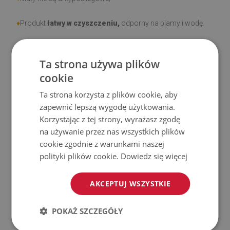
♦
Produkt
łatwy w czyszczeniu,
odporny na plamy i wodę.
♦
Prosimy pamiętać, że uszkodzenia powstałe przy
Ta strona używa plików
użytkowaniu wynikające z upływu czasu (np. przetarcia) nie
cookie
podlegają reklamacjom.
Ta strona korzysta z plików cookie, aby
♦
Jak dbać o produkt?
zapewnić lepszą wygodę użytkowania.
Korzystając z tej strony, wyrażasz zgodę
♦
Czyść wilgotną szmatką —
nie używaj silnych środków
na używanie przez nas wszystkich plików
chemicznych.
cookie zgodnie z warunkami naszej
polityki plików cookie.
Dowiedz się więcej
♦
Regularnie wietrz dolną warstwę maty.
AKCEPTUJ WSZYSTKIE
♦
Mata jest przeznaczona do użytku na
twardej
powierzchni
. Po umieszczeniu na miękkiej powierzchni
POKAŻ SZCZEGÓŁY
może się wyginać i przesuwać.