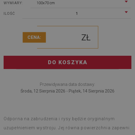
100x70 cm
WYMIARY:
1
ILOŚĆ
ZŁ
CENA:
DO KOSZYKA
Przewidywana data dostawy:
Środa, 12 Sierpnia 2026 - Piątek, 14 Sierpnia 2026
Mata pod krzesło to fajny pomysł na dekorację biura.
Odporna na zabrudzenia i rysy będzie oryginalnym
uzupełnieniem wystroju. Jej równa powierzchnia zapewni