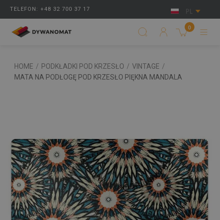
TELEFON: +48 32 700 37 17
PL
0
HOME
/
PODKŁADKI POD KRZESŁO
/
VINTAGE
/
MATA NA PODŁOGĘ POD KRZESŁO PIĘKNA MANDALA