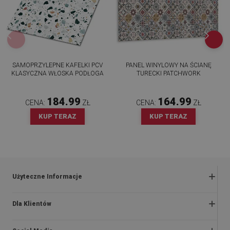
SAMOPRZYLEPNE KAFELKI PCV
PANEL WINYLOWY NA ŚCIANĘ
KLASYCZNA WŁOSKA PODŁOGA
TURECKI PATCHWORK
184.99
164.99
CENA:
ZŁ
CENA:
ZŁ
KUP TERAZ
KUP TERAZ
Użyteczne Informacje
Zwroty i reklamacje
Dla Klientów
Regulaminy promocji
O nas
Polityka prywatności i cookies