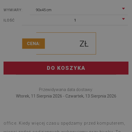
90x45 cm
WYMIARY:
1
ILOŚĆ
ZŁ
CENA:
DO KOSZYKA
Przewidywana data dostawy:
Wtorek, 11 Sierpnia 2026 - Czwartek, 13 Sierpnia 2026
Mata na biurko przyda się pracującym w trybie home
office. Kiedy więcej czasu spędzamy przed komputerem,