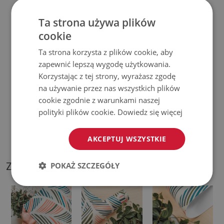
♦
Prosimy pamiętać, że uszkodzenia powstałe przy
Ta strona używa plików
cookie
użytkowaniu wynikające z upływu czasu (np. przetarcia) nie
podlegają reklamacjom.
Ta strona korzysta z plików cookie, aby
zapewnić lepszą wygodę użytkowania.
♦
Jak dbać o produkt?
Korzystając z tej strony, wyrażasz zgodę
na używanie przez nas wszystkich plików
♦
Czyść wilgotną szmatką —
nie używaj silnych środków
cookie zgodnie z warunkami naszej
chemicznych.
polityki plików cookie.
Dowiedz się więcej
♦
Regularnie wietrz dolną warstwę podkładki.
AKCEPTUJ WSZYSTKIE
ZDJĘCIA NASZEGO PRODUKTU
POKAŻ SZCZEGÓŁY