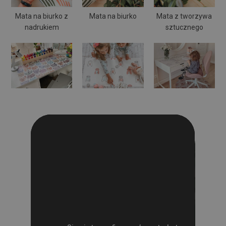
Mata na biurko z
Mata na biurko
Mata z tworzywa
nadrukiem
sztucznego