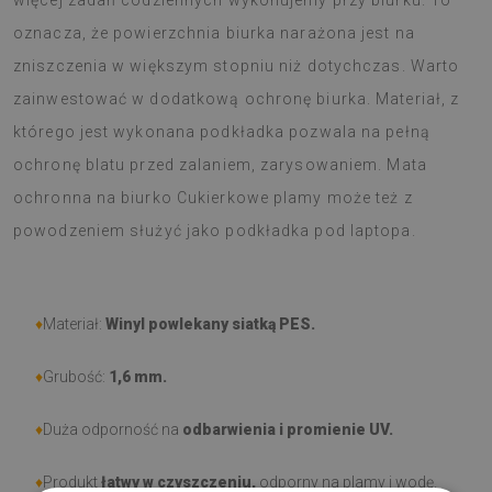
więcej zadań codziennych wykonujemy przy biurku. To
oznacza, że powierzchnia biurka narażona jest na
zniszczenia w większym stopniu niż dotychczas. Warto
zainwestować w dodatkową ochronę biurka. Materiał, z
którego jest wykonana podkładka pozwala na pełną
ochronę blatu przed zalaniem, zarysowaniem. Mata
ochronna na biurko Cukierkowe plamy może też z
powodzeniem służyć jako podkładka pod laptopa.
♦
Materiał:
Winyl powlekany siatką PES.
♦
Grubość:
1,6 mm
.
♦
Duża odporność na
odbarwienia i promienie UV.
♦
Produkt
łatwy w czyszczeniu,
odporny na plamy i wodę.