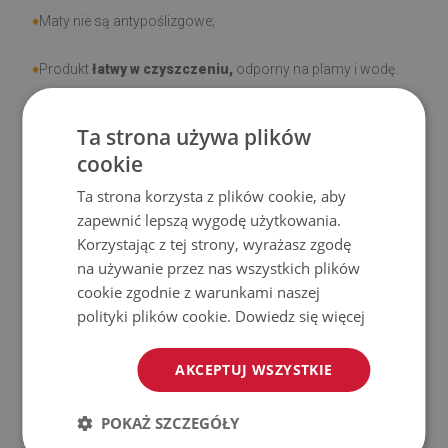
♦
Maty nie są antypoślizgowe;
♦
Produkt
łatwy w czyszczeniu,
odporny na plamy i wodę.
♦
Prosimy pamiętać, że uszkodzenia powstałe przy
Ta strona używa plików
użytkowaniu wynikające z upływu czasu (np. przetarcia) nie
cookie
podlegają reklamacjom.
Ta strona korzysta z plików cookie, aby
zapewnić lepszą wygodę użytkowania.
♦
Jak dbać o produkt?
Korzystając z tej strony, wyrażasz zgodę
na używanie przez nas wszystkich plików
♦
Czyść wilgotną szmatką —
nie używaj silnych środków
cookie zgodnie z warunkami naszej
chemicznych.
polityki plików cookie.
Dowiedz się więcej
♦
Regularnie wietrz dolną warstwę maty.
AKCEPTUJ WSZYSTKIE
♦
Mata jest przeznaczona do użytku na
twardej
POKAŻ SZCZEGÓŁY
powierzchni
. Po umieszczeniu na miękkiej powierzchni