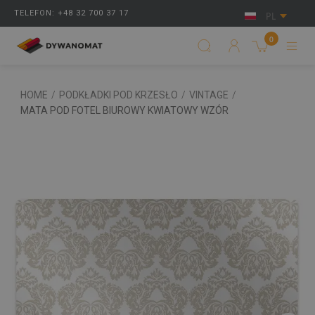
TELEFON: +48 32 700 37 17
PL
0
HOME
/
PODKŁADKI POD KRZESŁO
/
VINTAGE
/
MATA POD FOTEL BIUROWY KWIATOWY WZÓR