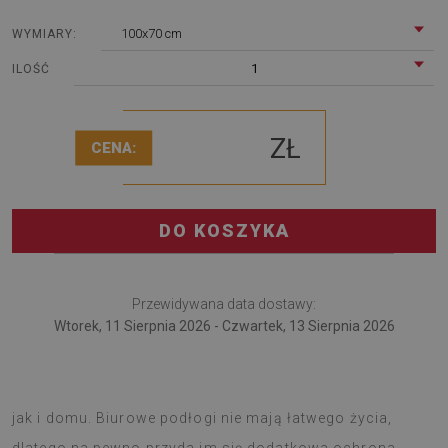
100x70 cm
WYMIARY:
1
ILOŚĆ
ZŁ
CENA:
DO KOSZYKA
Przewidywana data dostawy:
Wtorek, 11 Sierpnia 2026 - Czwartek, 13 Sierpnia 2026
Podkładka pod fotel świetnie sprawdzi się w tak w firmie
jak i domu. Biurowe podłogi nie mają łatwego życia,