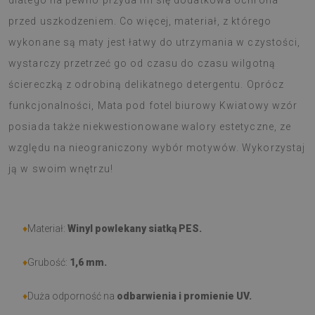
dlatego na pewno przyda im się dodatkowa ochrona
przed uszkodzeniem. Co więcej, materiał, z którego
wykonane są maty jest łatwy do utrzymania w czystości,
wystarczy przetrzeć go od czasu do czasu wilgotną
ściereczką z odrobiną delikatnego detergentu. Oprócz
funkcjonalności, Mata pod fotel biurowy Kwiatowy wzór
posiada także niekwestionowane walory estetyczne, ze
względu na nieograniczony wybór motywów. Wykorzystaj
ją w swoim wnętrzu!
♦
Materiał:
Winyl powlekany siatką PES.
♦
Grubość:
1,6 mm.
♦
Duża odporność na
odbarwienia i promienie UV.