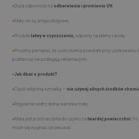
♦
Duża odporność na
odbarwienia i promienie UV.
♦
Maty nie są antypoślizgowe;
♦
Produkt
łatwy w czyszczeniu,
odporny na plamy i wodę.
♦
Prosimy pamiętać, że uszkodzenia powstałe przy użytkowaniu w
przetarcia) nie podlegają reklamacjom.
♦
Jak dbać o produkt?
♦
Czyść wilgotną szmatką —
nie używaj silnych środków chemi
♦
Regularnie wietrz dolną warstwę maty.
♦
Mata jest przeznaczona do użytku na
twardej powierzchni
. Po
może się wyginać i przesuwać.