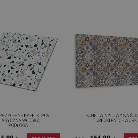
RZYLEPNE KAFELKI PCV
PANEL WINYLOWY NA ŚCI
LASYCZNA WŁOSKA
TURECKI PATCHWORK
PODŁOGA
4.99
164.99