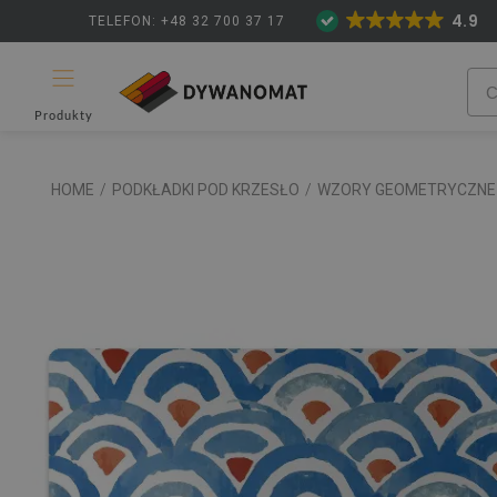
4.9
TELEFON: +48 32 700 37 17
Produkty
HOME
/
PODKŁADKI POD KRZESŁO
/
WZORY GEOMETRYCZNE