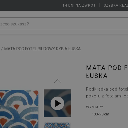
14 DNI NA ZWROT
|
SZYBKA REA
/
MATA POD FOTEL BIUROWY RYBIA ŁUSKA
MATA POD F
ŁUSKA
Podkładka pod fote
pokoju z fotelami 
WYMIARY:
100x70 cm