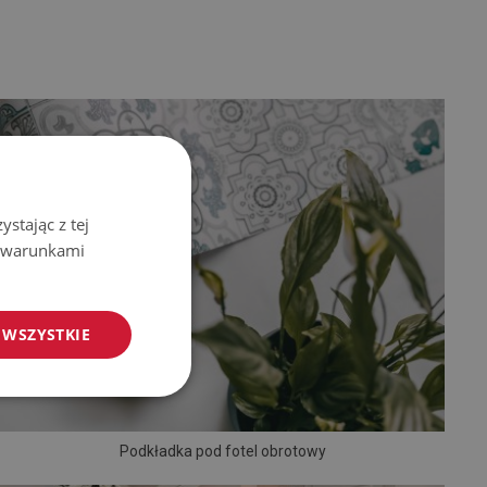
stając z tej
z warunkami
 WSZYSTKIE
Podkładka pod fotel obrotowy