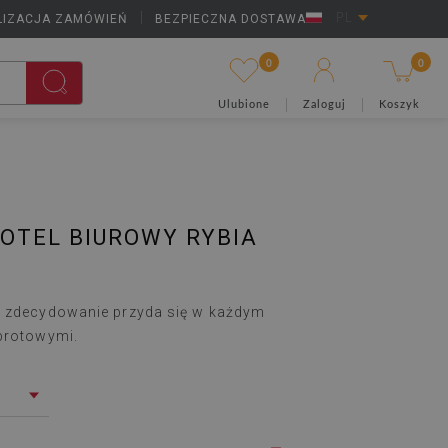
LIZACJA ZAMÓWIEŃ
|
BEZPIECZNA DOSTAWA
PL
0
0
Ulubione
Zaloguj
Koszyk
OTEL BIUROWY RYBIA
l zdecydowanie przyda się w każdym
obrotowymi.