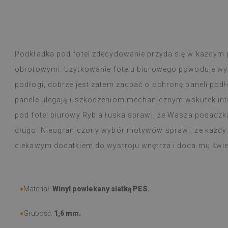
a! Jestem stałym klientem, nigdy jakość
odła.
Podkładka pod fotel zdecydowanie przyda się w każdym 
Płytki winylowe
Czytaj więcej
ogromny wybór 
obrotowymi. Użytkowanie fotelu biurowego powoduje wyc
alunska
wyborem
Beatrycz
emu
1 rok tem
podłogi, dobrze jest zatem zadbać o ochronę paneli podł
Produkt dotarł 
informacją, by
panele ulegają uszkodzeniom mechanicznym wskutek in
Montaż łatwy, o
pod fotel biurowy Rybia łuska sprawi, że Wasza posadz
trudności a efe
Jestem bardzo 
długo. Nieograniczony wybór motywów sprawi, że każdy zn
taka cienka nak
ciekawym dodatkiem do wystroju wnętrza i doda mu świe
W użytkowaniu j
natężeniu goto
nie zauważyłam 
przeciera się w
♦
Materiał:
Winyl powlekany siatką PES.
czy zachlapie.
Polecam
♦
Grubość:
1,6 mm.