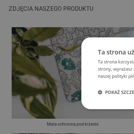
ZDJĘCIA NASZEGO PRODUKTU
Ta strona u
Ta strona korzyst
strony, wyrażasz
naszej polityki p
POKAŻ SZCZ
Mata ochronna pod krzesło