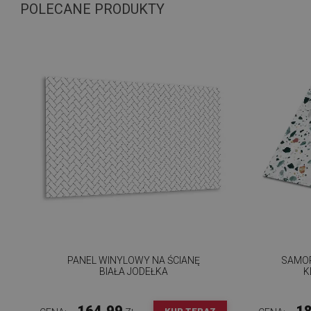
POLECANE PRODUKTY
PANEL WINYLOWY NA ŚCIANĘ
SAMOP
BIAŁA JODEŁKA
K
164.99
18