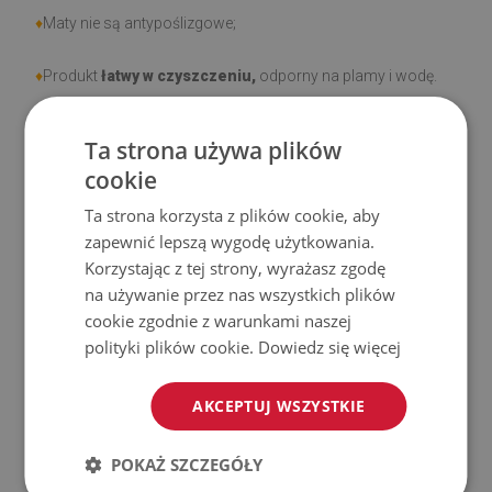
♦
Maty nie są antypoślizgowe;
♦
Produkt
łatwy w czyszczeniu,
odporny na plamy i wodę.
♦
Prosimy pamiętać, że uszkodzenia powstałe przy
Ta strona używa plików
użytkowaniu wynikające z upływu czasu (np. przetarcia) nie
cookie
podlegają reklamacjom.
Ta strona korzysta z plików cookie, aby
zapewnić lepszą wygodę użytkowania.
♦
Jak dbać o produkt?
Korzystając z tej strony, wyrażasz zgodę
na używanie przez nas wszystkich plików
♦
Czyść wilgotną szmatką —
nie używaj silnych środków
cookie zgodnie z warunkami naszej
chemicznych.
polityki plików cookie.
Dowiedz się więcej
♦
Regularnie wietrz dolną warstwę maty.
AKCEPTUJ WSZYSTKIE
♦
Mata jest przeznaczona do użytku na
twardej
POKAŻ SZCZEGÓŁY
powierzchni
. Po umieszczeniu na miękkiej powierzchni