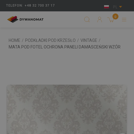
TELEFON: +48 32 700 37 17
PL
0
HOME
/
PODKŁADKI POD KRZESŁO
/
VINTAGE
/
MATA POD FOTEL OCHRONA PANELI DAMASCEŃSKI WZÓR