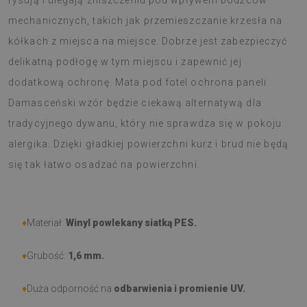
rysują i ulegają zniszczeniu pod wpływem bodźców
mechanicznych, takich jak przemieszczanie krzesła na
kółkach z miejsca na miejsce. Dobrze jest zabezpieczyć
delikatną podłogę w tym miejscu i zapewnić jej
dodatkową ochronę. Mata pod fotel ochrona paneli
Damasceński wzór będzie ciekawą alternatywą dla
tradycyjnego dywanu, który nie sprawdza się w pokoju
alergika. Dzięki gładkiej powierzchni kurz i brud nie będą
się tak łatwo osadzać na powierzchni.
♦
Materiał:
Winyl powlekany siatką PES.
♦
Grubość:
1,6 mm.
♦
Duża odporność na
odbarwienia i promienie UV.