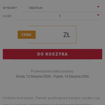
100x70 cm
WYMIARY:
1
ILOŚĆ
ZŁ
CENA:
DO KOSZYKA
Przewidywana data dostawy:
Środa, 12 Sierpnia 2026 - Piątek, 14 Sierpnia 2026
Mata pod krzesło to oryginalne rozwiązanie do pokoju z
fotelem biurowym. Panele podłogowe bardzo szybko się