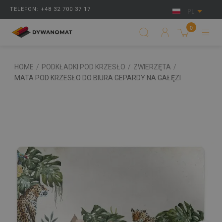
TELEFON: +48 32 700 37 17
PL
0
HOME
/
PODKŁADKI POD KRZESŁO
/
ZWIERZĘTA
/
MATA POD KRZESŁO DO BIURA GEPARDY NA GAŁĘZI