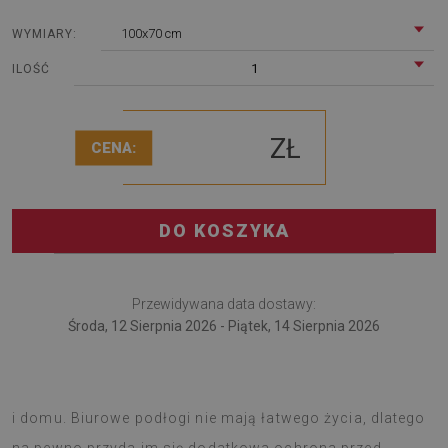
100x70 cm
WYMIARY:
1
ILOŚĆ
ZŁ
CENA:
DO KOSZYKA
Przewidywana data dostawy:
Środa, 12 Sierpnia 2026 - Piątek, 14 Sierpnia 2026
Mata pod krzesło świetnie sprawdzi się w tak w firmie jak
i domu. Biurowe podłogi nie mają łatwego życia, dlatego