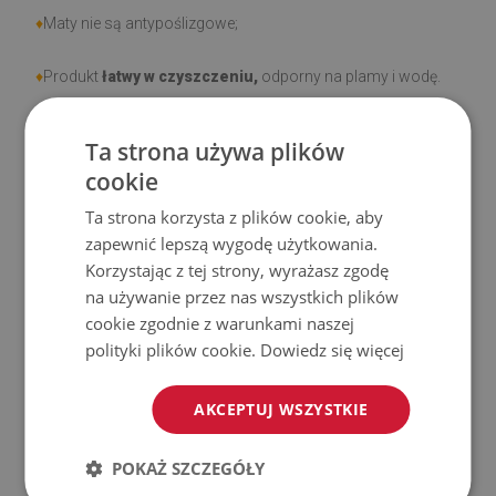
♦
Maty nie są antypoślizgowe;
♦
Produkt
łatwy w czyszczeniu,
odporny na plamy i wodę.
♦
Prosimy pamiętać, że uszkodzenia powstałe przy
Ta strona używa plików
użytkowaniu wynikające z upływu czasu (np. przetarcia) nie
cookie
podlegają reklamacjom.
Ta strona korzysta z plików cookie, aby
zapewnić lepszą wygodę użytkowania.
♦
Jak dbać o produkt?
Korzystając z tej strony, wyrażasz zgodę
na używanie przez nas wszystkich plików
♦
Czyść wilgotną szmatką —
nie używaj silnych środków
cookie zgodnie z warunkami naszej
chemicznych.
polityki plików cookie.
Dowiedz się więcej
♦
Regularnie wietrz dolną warstwę maty.
AKCEPTUJ WSZYSTKIE
♦
Mata jest przeznaczona do użytku na
twardej
POKAŻ SZCZEGÓŁY
powierzchni
. Po umieszczeniu na miękkiej powierzchni