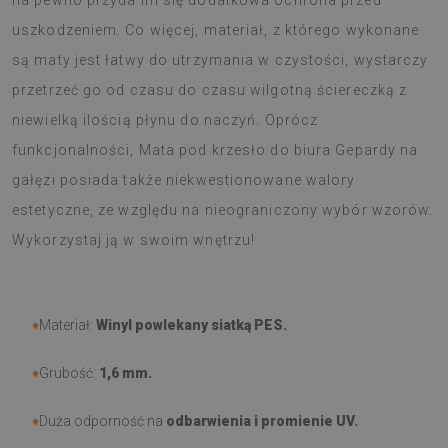
na pewno przyda im się dodatkowa ochrona przed
uszkodzeniem. Co więcej, materiał, z którego wykonane
są maty jest łatwy do utrzymania w czystości, wystarczy
przetrzeć go od czasu do czasu wilgotną ściereczką z
niewielką ilością płynu do naczyń. Oprócz
funkcjonalności, Mata pod krzesło do biura Gepardy na
gałęzi posiada także niekwestionowane walory
estetyczne, ze względu na nieograniczony wybór wzorów.
Wykorzystaj ją w swoim wnętrzu!
♦
Materiał:
Winyl powlekany siatką PES.
♦
Grubość:
1,6 mm.
♦
Duża odporność na
odbarwienia i promienie UV.