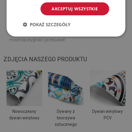
AKCEPTUJ WSZYSTKIE
♦
Regularnie wietrz dolną warstwę dywanu.
♦
Mata jest przeznaczona do użytku na
twardej
POKAŻ SZCZEGÓŁY
powierzchni
. Po umieszczeniu na miękkiej powierzchni
może się wyginać i przesuwać.
ZDJĘCIA NASZEGO PRODUKTU
Nowoczesny
Dywany z
Dywan winylowy
dywan winylowy
tworzywa
PCV
sztucznego