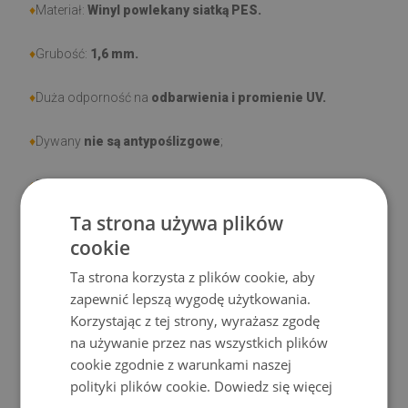
♦
Materiał:
Winyl powlekany siatką PES.
♦
Grubość:
1,6 mm.
♦
Duża odporność na
odbarwienia i promienie UV.
♦
Dywany
nie są antypoślizgowe
;
♦
Produkt
łatwy w czyszczeniu,
odporny na plamy i wodę.
Ta strona używa plików
♦
Prosimy pamiętać, że uszkodzenia powstałe przy
cookie
użytkowaniu wynikające z upływu czasu (np. przetarcia) nie
Ta strona korzysta z plików cookie, aby
podlegają reklamacjom.
zapewnić lepszą wygodę użytkowania.
Korzystając z tej strony, wyrażasz zgodę
♦
Jak dbać o produkt?
na używanie przez nas wszystkich plików
cookie zgodnie z warunkami naszej
♦
Czyść wilgotną szmatką —
nie używaj silnych środków
polityki plików cookie.
Dowiedz się więcej
chemicznych.