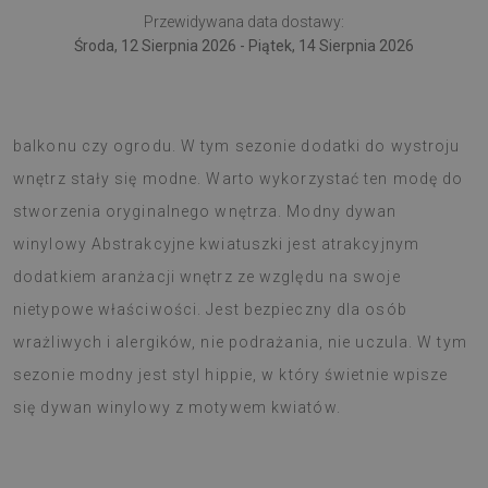
Przewidywana data dostawy:
Środa, 12 Sierpnia 2026 - Piątek, 14 Sierpnia 2026
Dywan PCV warto wykorzystać także jako ozdobę tarasu,
balkonu czy ogrodu. W tym sezonie dodatki do wystroju
wnętrz stały się modne. Warto wykorzystać ten modę do
stworzenia oryginalnego wnętrza. Modny dywan
winylowy Abstrakcyjne kwiatuszki jest atrakcyjnym
dodatkiem aranżacji wnętrz ze względu na swoje
nietypowe właściwości. Jest bezpieczny dla osób
wrażliwych i alergików, nie podrażania, nie uczula. W tym
sezonie modny jest styl hippie, w który świetnie wpisze
się dywan winylowy z motywem kwiatów.