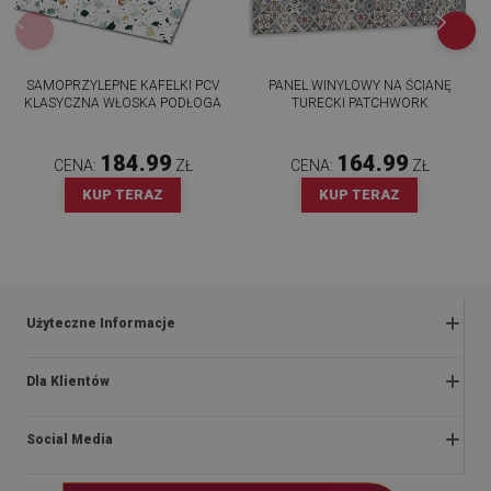
SAMOPRZYLEPNE KAFELKI PCV
PANEL WINYLOWY NA ŚCIANĘ
KLASYCZNA WŁOSKA PODŁOGA
TURECKI PATCHWORK
184.99
164.99
CENA:
ZŁ
CENA:
ZŁ
KUP TERAZ
KUP TERAZ
Użyteczne Informacje
Zwroty i reklamacje
Dla Klientów
Regulaminy promocji
O nas
Polityka prywatności i cookies
Social Media
Instrukcje montażu
Regulamin