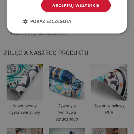
♦
Regularnie wietrz dolną warstwę dywanu.
AKCEPTUJ WSZYSTKIE
♦
Mata jest przeznaczona do użytku na
twardej
POKAŻ SZCZEGÓŁY
powierzchni
. Po umieszczeniu na miękkiej powierzchni
może się wyginać i przesuwać.
ZDJĘCIA NASZEGO PRODUKTU
Nowoczesny
Dywany z
Dywan winylowy
dywan winylowy
tworzywa
PCV
sztucznego