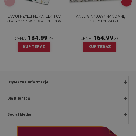
SAMOPRZYLEPNE KAFELKI PCV
PANEL WINYLOWY NA ŚCIANĘ
KLASYCZNA WŁOSKA PODŁOGA
TURECKI PATCHWORK
184.99
164.99
CENA:
ZŁ
CENA:
ZŁ
KUP TERAZ
KUP TERAZ
Użyteczne Informacje
Zwroty i reklamacje
Dla Klientów
Regulaminy promocji
O nas
Polityka prywatności i cookies
Social Media
Instrukcje montażu
Regulamin
Blog
Dostawa
facebook