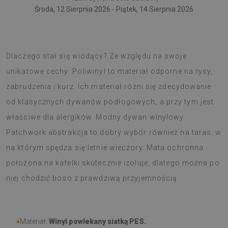
Środa, 12 Sierpnia 2026 - Piątek, 14 Sierpnia 2026
Dywan winylowy to świeży trend w dekoratorstwie.
Dlaczego stał się wiodący? Ze względu na swoje
unikatowe cechy. Poliwinyl to materiał odporne na rysy,
zabrudzenia i kurz. Ich materiał różni się zdecydowanie
od klasycznych dywanów podłogowych, a przy tym jest
właściwe dla alergików. Modny dywan winylowy
Patchwork abstrakcja to dobry wybór również na taras, w
na którym spędza się letnie wieczory. Mata ochronna
położona na kafelki skutecznie izoluje, dlatego można po
niej chodzić boso z prawdziwą przyjemnością.
♦
Materiał:
Winyl powlekany siatką PES.