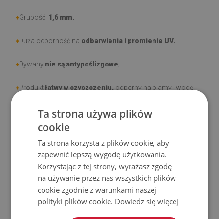
♦
Grubość:
1,6 mm.
♦
Duża odporność na
odbarwienia i promienie UV.
♦
Dywany
nie są antypoślizgowe
;
♦
Produkt
łatwy w czyszczeniu,
odporny na plamy i wodę.
Ta strona używa plików
♦
Prosimy pamiętać, że uszkodzenia powstałe przy
cookie
użytkowaniu wynikające z upływu czasu (np. przetarcia) nie
podlegają reklamacjom.
Ta strona korzysta z plików cookie, aby
zapewnić lepszą wygodę użytkowania.
♦
Jak dbać o produkt?
Korzystając z tej strony, wyrażasz zgodę
na używanie przez nas wszystkich plików
♦
Czyść wilgotną szmatką —
nie używaj silnych środków
cookie zgodnie z warunkami naszej
chemicznych.
polityki plików cookie.
Dowiedz się więcej