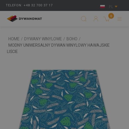
TELEFON: +48 32 700 37 17
PL
0
HOME
/
DYWANY WINYLOWE
/
BOHO
/
MODNY UNIWERSALNY DYWAN WINYLOWY HAWAJSKIE
LIŚCIE