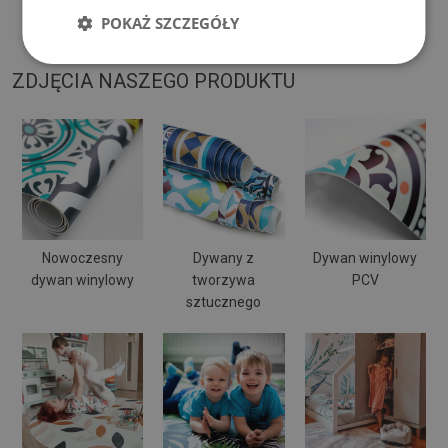
może się wyginać i przesuwać.
POKAŻ SZCZEGÓŁY
ZDJĘCIA NASZEGO PRODUKTU
Nowoczesny
Dywany z
Dywan winylowy
dywan winylowy
tworzywa
PCV
sztucznego