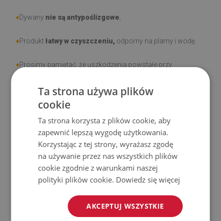
♦
Dywany
nie są antypoślizgowe
;
♦
Produkt
łatwy w czyszczeniu,
odporny na plamy i wodę.
♦
Prosimy pamiętać, że uszkodzenia powstałe przy
użytkowaniu wynikające z upływu czasu (np. przetarcia) nie
Ta strona używa plików
podlegają reklamacjom.
cookie
♦
Jak dbać o produkt?
Ta strona korzysta z plików cookie, aby
zapewnić lepszą wygodę użytkowania.
♦
Czyść wilgotną szmatką —
nie używaj silnych środków
Korzystając z tej strony, wyrażasz zgodę
chemicznych.
na używanie przez nas wszystkich plików
cookie zgodnie z warunkami naszej
♦
Regularnie wietrz dolną warstwę dywanu.
polityki plików cookie.
Dowiedz się więcej
♦
Mata jest przeznaczona do użytku na
twardej
AKCEPTUJ WSZYSTKIE
powierzchni
. Po umieszczeniu na miękkiej powierzchni