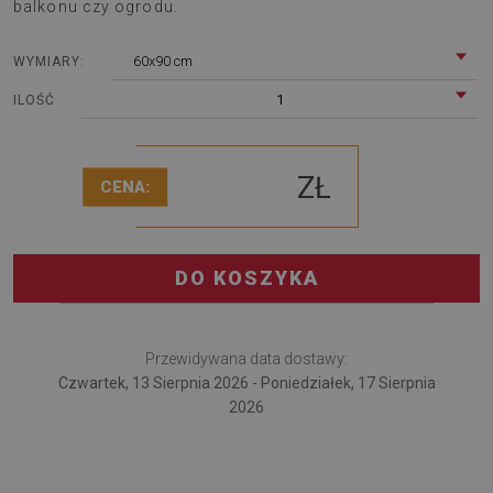
balkonu czy ogrodu.
60x90 cm
WYMIARY:
1
ILOŚĆ
ZŁ
CENA:
DO KOSZYKA
Przewidywana data dostawy:
Czwartek, 13 Sierpnia 2026 - Poniedziałek, 17 Sierpnia
2026
Dywan PCV warto wykorzystać także jako ozdobę tarasu,