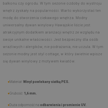
balkonu czy ogrodu. W tym sezonie ozdoby do wystroju
wnętrz zyskały na popularności. Warto wykorzystać ten
modę do stworzenia ciekawego wnętrza. Modny
uniwersalny dywan winylowy Hawajskie liście jest
atrakcyjnym dodatkiem aranżacji wnętrz ze względu na
swoje unikalne właściwości. Jest bezpieczny dla osób
wrażliwych i alergików, nie podrażania, nie uczula. W tym
sezonie modny jest styl cottage, w który świetnie wpisze
się dywan winylowy z motywem kwiatów.
♦
Materiał:
Winyl powlekany siatką PES.
♦
Grubość:
1,6 mm.
♦
Duża odporność na
odbarwienia i promienie UV.