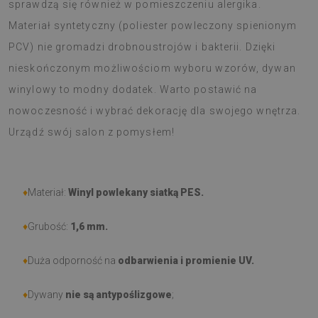
sprawdzą się również w pomieszczeniu alergika.
Materiał syntetyczny (poliester powleczony spienionym
PCV) nie gromadzi drobnoustrojów i bakterii. Dzięki
nieskończonym możliwościom wyboru wzorów, dywan
winylowy to modny dodatek. Warto postawić na
nowoczesność i wybrać dekorację dla swojego wnętrza.
Urządź swój salon z pomysłem!
♦
Materiał:
Winyl powlekany siatką PES.
♦
Grubość:
1,6 mm.
♦
Duża odporność na
odbarwienia i promienie UV.
♦
Dywany
nie są antypoślizgowe
;