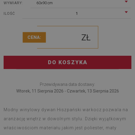
60x90 cm
WYMIARY:
1
ILOŚĆ
ZŁ
CENA:
DO KOSZYKA
Przewidywana data dostawy:
Wtorek, 11 Sierpnia 2026 - Czwartek, 13 Sierpnia 2026
Dywan PCV to fajny pomysł na ciekawą zmianę wnętrza.
Modny winylowy dywan Hiszpański warkocz pozwala na
aranżację wnętrz w dowolnym stylu. Dzięki wyjątkowym
właściwościom materiału jakim jest poliester, maty