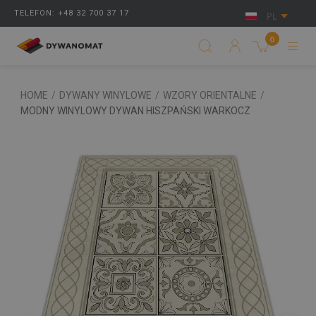
TELEFON: +48 32 700 37 17
PL
0
HOME
/
DYWANY WINYLOWE
/
WZORY ORIENTALNE
/
MODNY WINYLOWY DYWAN HISZPAŃSKI WARKOCZ