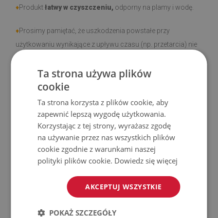
♦
Produkt
łatwy w czyszczeniu,
odporny na plamy i wodę.
♦
Prosimy pamiętać, że uszkodzenia powstałe przy
użytkowaniu wynikające z upływu czasu (np. przetarcia) nie
podlegają reklamacjom.
Ta strona używa plików
♦
Jak dbać o produkt?
cookie
Ta strona korzysta z plików cookie, aby
♦
Czyść wilgotną szmatką —
nie używaj silnych środków
zapewnić lepszą wygodę użytkowania.
chemicznych.
Korzystając z tej strony, wyrażasz zgodę
na używanie przez nas wszystkich plików
♦
Regularnie wietrz dolną warstwę dywanu.
cookie zgodnie z warunkami naszej
polityki plików cookie.
Dowiedz się więcej
♦
Mata jest przeznaczona do użytku na
twardej
powierzchni
. Po umieszczeniu na miękkiej powierzchni
AKCEPTUJ WSZYSTKIE
może się wyginać i przesuwać.
POKAŻ SZCZEGÓŁY