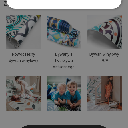
ZDJĘCIA NASZEGO PRODUKTU
Nowoczesny
Dywany z
Dywan winylowy
dywan winylowy
tworzywa
PCV
sztucznego