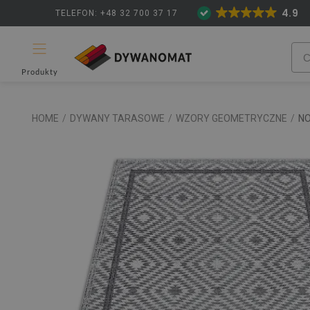
4.9
TELEFON: +48 32 700 37 17
Produkty
HOME
/
DYWANY TARASOWE
/
WZORY GEOMETRYCZNE
/
N