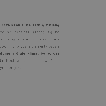
 rozwiązanie na letnią zmianę
że nie będziesz ślizgać się na
 docenią ten komfort. Niezliczona
door Hipnotyczne diamenty będzie
omu króluje klimat boho, czy
ór.
Postaw na letnie odświeżenie
lnym pomysłem.