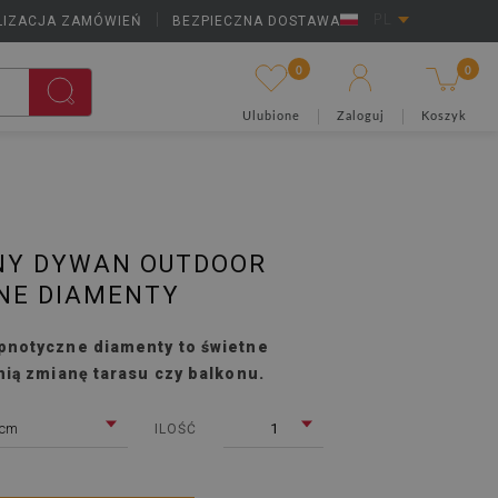
LIZACJA ZAMÓWIEŃ
|
BEZPIECZNA DOSTAWA
PL
0
0
Ulubione
Zaloguj
Koszyk
Y DYWAN OUTDOOR
NE DIAMENTY
pnotyczne diamenty to świetne
nią zmianę tarasu czy balkonu.
 cm
1
ILOŚĆ