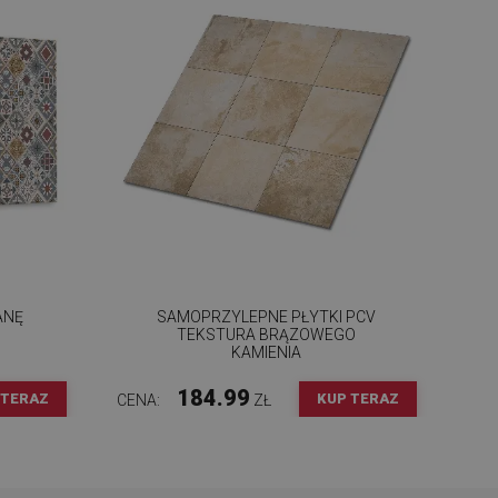
ANĘ
SAMOPRZYLEPNE PŁYTKI PCV
TEKSTURA BRĄZOWEGO
KAMIENIA
184.99
 TERAZ
KUP TERAZ
CENA:
ZŁ