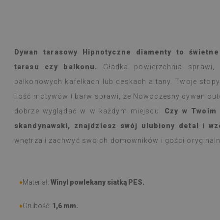
Dywan tarasowy Hipnotyczne diamenty to świetne
tarasu czy balkonu.
Gładka powierzchnia sprawi, 
balkonowych kafelkach lub deskach altany. Twoje stopy
ilość motywów i barw sprawi, że Nowoczesny dywan out
dobrze wyglądać w w każdym miejscu.
Czy w Twoim d
skandynawski, znajdziesz swój ulubiony detal i wz
wnętrza i zachwyć swoich domowników i gości orygina
♦
Materiał:
Winyl powlekany siatką PES.
♦
Grubość:
1,6 mm.