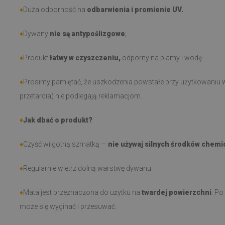
♦
Duża odporność na
odbarwienia i promienie UV.
♦
Dywany
nie są antypoślizgowe
;
♦
Produkt
łatwy w czyszczeniu,
odporny na plamy i wodę.
♦
Prosimy pamiętać, że uszkodzenia powstałe przy użytkowaniu w
przetarcia) nie podlegają reklamacjom.
♦
Jak dbać o produkt?
♦
Czyść wilgotną szmatką —
nie używaj silnych środków chemi
♦
Regularnie wietrz dolną warstwę dywanu.
♦
Mata jest przeznaczona do użytku na
twardej powierzchni
. Po
może się wyginać i przesuwać.