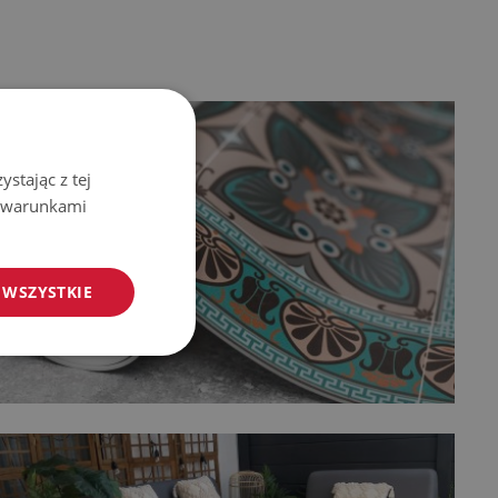
stając z tej
z warunkami
 WSZYSTKIE