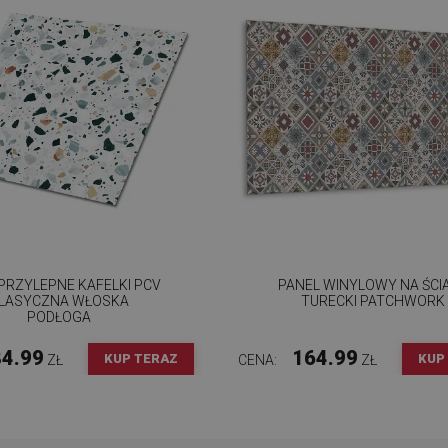
RZYLEPNE KAFELKI PCV
PANEL WINYLOWY NA ŚCI
LASYCZNA WŁOSKA
TURECKI PATCHWORK
PODŁOGA
4.99
164.99
KUP TERAZ
KUP
ZŁ
CENA:
ZŁ