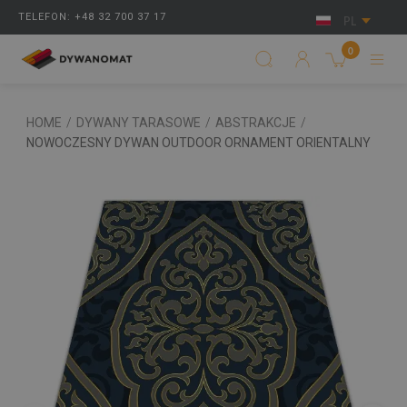
TELEFON: +48 32 700 37 17
PL
0
HOME
/
DYWANY TARASOWE
/
ABSTRAKCJE
/
NOWOCZESNY DYWAN OUTDOOR ORNAMENT ORIENTALNY