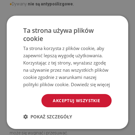
♦
Dywany
nie są antypoślizgowe
;
♦
Produkt
łatwy w czyszczeniu,
odporny na plamy i wodę.
Ta strona używa plików
♦
Prosimy pamiętać, że uszkodzenia powstałe przy
cookie
użytkowaniu wynikające z upływu czasu (np. przetarcia) nie
Ta strona korzysta z plików cookie, aby
podlegają reklamacjom.
zapewnić lepszą wygodę użytkowania.
Korzystając z tej strony, wyrażasz zgodę
♦
Jak dbać o produkt?
na używanie przez nas wszystkich plików
cookie zgodnie z warunkami naszej
♦
Czyść wilgotną szmatką —
nie używaj silnych środków
polityki plików cookie.
Dowiedz się więcej
chemicznych.
AKCEPTUJ WSZYSTKIE
♦
Regularnie wietrz dolną warstwę dywanu.
POKAŻ SZCZEGÓŁY
♦
Mata jest przeznaczona do użytku na
twardej
powierzchni
. Po umieszczeniu na miękkiej powierzchni
może się wyginać i przesuwać.