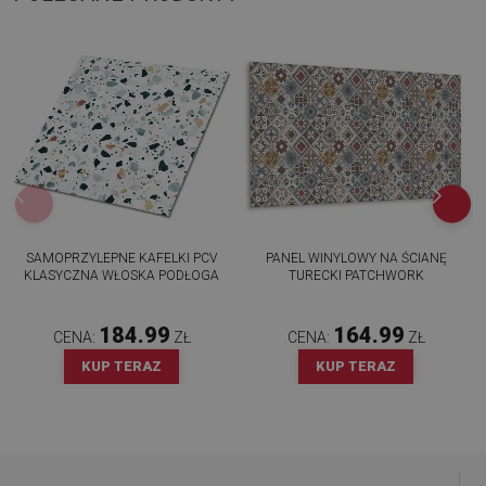
SAMOPRZYLEPNE KAFELKI PCV
PANEL WINYLOWY NA ŚCIANĘ
KLASYCZNA WŁOSKA PODŁOGA
TURECKI PATCHWORK
184.99
164.99
CENA:
ZŁ
CENA:
ZŁ
KUP TERAZ
KUP TERAZ