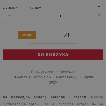
60x90 cm
WYMIARY:
1
ILOŚĆ
ZŁ
CENA:
DO KOSZYKA
Przewidywana data dostawy:
Czwartek, 13 Sierpnia 2026 - Poniedziałek, 17 Sierpnia
2026
Dywan na taras Ornament orientalny to dobry pomysł
na wakacyjną zmianę balkonu i tarasu.
Równa
powierzchnia sprawi, że nie będziesz ślizgać się na