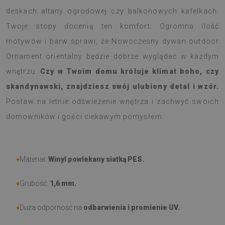
deskach altany ogrodowej czy balkonowych kafelkach.
Twoje stopy docenią ten komfort. Ogromna ilość
motywów i barw sprawi, że Nowoczesny dywan outdoor
Ornament orientalny będzie dobrze wyglądać w każdym
wnętrzu.
Czy w Twoim domu króluje klimat boho, czy
skandynawski, znajdziesz swój ulubiony detal i wzór.
Postaw na letnie odświeżenie wnętrza i zachwyć swoich
domowników i gości ciekawym pomysłem.
♦
Materiał:
Winyl powlekany siatką PES.
♦
Grubość:
1,6 mm.
♦
Duża odporność na
odbarwienia i promienie UV.