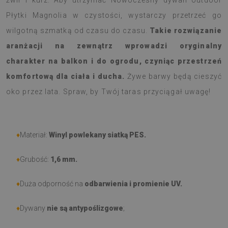
żwir i kurz. Aby utrzymać Nowoczesny dywan outdoor
Płytki Magnolia w czystości, wystarczy przetrzeć go
wilgotną szmatką od czasu do czasu.
Takie rozwiązanie
aranżacji na zewnątrz wprowadzi oryginalny
charakter na balkon i do ogrodu, czyniąc przestrzeń
komfortową dla ciała i ducha.
Żywe barwy będą cieszyć
oko przez lata. Spraw, by Twój taras przyciągał uwagę!
♦
Materiał:
Winyl powlekany siatką PES.
♦
Grubość:
1,6 mm.
♦
Duża odporność na
odbarwienia i promienie UV.
♦
Dywany
nie są antypoślizgowe
;