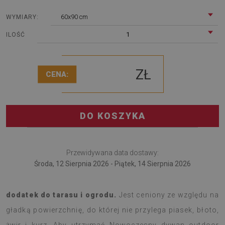
60x90 cm
WYMIARY:
1
ILOŚĆ
ZŁ
CENA:
DO KOSZYKA
Przewidywana data dostawy:
Środa, 12 Sierpnia 2026 - Piątek, 14 Sierpnia 2026
Dywan tarasowy Płytki Magnolia to najnowszy
dodatek do tarasu i ogrodu.
Jest ceniony ze względu na
gładką powierzchnię, do której nie przylega piasek, błoto,