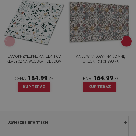
SAMOPRZYLEPNE KAFELKI PCV
PANEL WINYLOWY NA ŚCIANĘ
KLASYCZNA WŁOSKA PODŁOGA
TURECKI PATCHWORK
184.99
164.99
CENA:
ZŁ
CENA:
ZŁ
KUP TERAZ
KUP TERAZ
Użyteczne Informacje
Zwroty i reklamacje