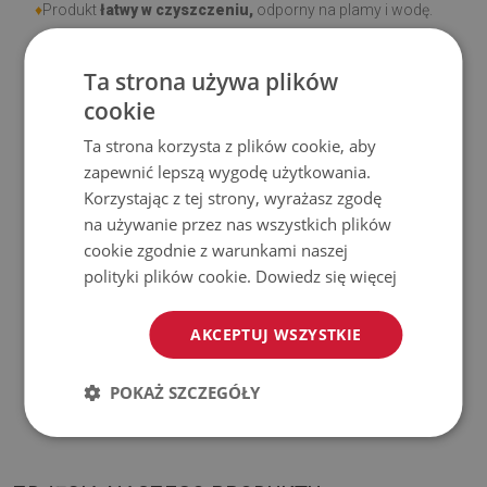
♦
Produkt
łatwy w czyszczeniu,
odporny na plamy i wodę.
♦
Prosimy pamiętać, że uszkodzenia powstałe przy
Ta strona używa plików
użytkowaniu wynikające z upływu czasu (np. przetarcia) nie
cookie
podlegają reklamacjom.
Ta strona korzysta z plików cookie, aby
zapewnić lepszą wygodę użytkowania.
♦
Jak dbać o produkt?
Korzystając z tej strony, wyrażasz zgodę
na używanie przez nas wszystkich plików
♦
Czyść wilgotną szmatką —
nie używaj silnych środków
cookie zgodnie z warunkami naszej
chemicznych.
polityki plików cookie.
Dowiedz się więcej
♦
Regularnie wietrz dolną warstwę dywanu.
AKCEPTUJ WSZYSTKIE
♦
Mata jest przeznaczona do użytku na
twardej
POKAŻ SZCZEGÓŁY
powierzchni
. Po umieszczeniu na miękkiej powierzchni
może się wyginać i przesuwać.