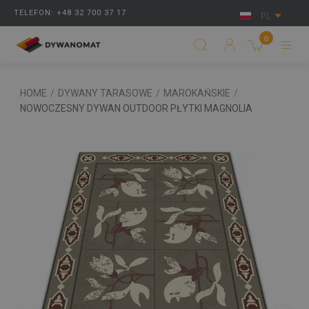
TELEFON: +48 32 700 37 17
PL
0
HOME
/
DYWANY TARASOWE
/
MAROKAŃSKIE
/
NOWOCZESNY DYWAN OUTDOOR PŁYTKI MAGNOLIA