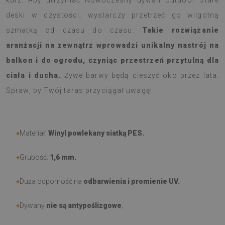
kurz. Aby utrzymać Nowoczesny dywan outdoor Stare
deski w czystości, wystarczy przetrzeć go wilgotną
szmatką od czasu do czasu.
Takie rozwiązanie
aranżacji na zewnątrz wprowadzi unikalny nastrój na
balkon i do ogrodu, czyniąc przestrzeń przytulną dla
ciała i ducha.
Żywe barwy będą cieszyć oko przez lata.
Spraw, by Twój taras przyciągał uwagę!
♦
Materiał:
Winyl powlekany siatką PES.
♦
Grubość:
1,6 mm.
♦
Duża odporność na
odbarwienia i promienie UV.
♦
Dywany
nie są antypoślizgowe
;