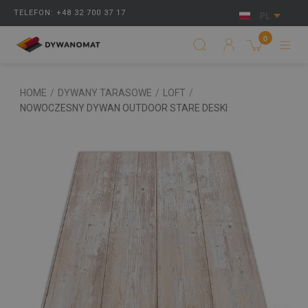
TELEFON: +48 32 700 37 17
PL
0
HOME
/
DYWANY TARASOWE
/
LOFT
/
NOWOCZESNY DYWAN OUTDOOR STARE DESKI