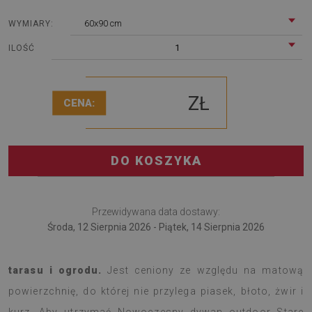
60x90 cm
WYMIARY:
1
ILOŚĆ
ZŁ
CENA:
DO KOSZYKA
Przewidywana data dostawy:
Środa, 12 Sierpnia 2026 - Piątek, 14 Sierpnia 2026
Dywan zewnętrzny Stare deski to modny dodatek do
tarasu i ogrodu.
Jest ceniony ze względu na matową
powierzchnię, do której nie przylega piasek, błoto, żwir i