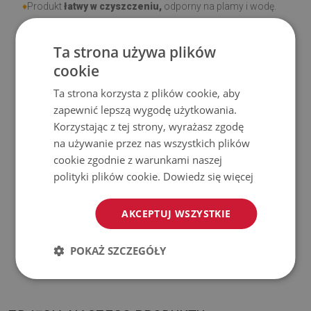
♦
Produkt
łatwy w czyszczeniu,
odporny na plamy i wodę.
♦
Prosimy pamiętać, że uszkodzenia powstałe przy
Ta strona używa plików
użytkowaniu wynikające z upływu czasu (np. przetarcia) nie
cookie
podlegają reklamacjom.
Ta strona korzysta z plików cookie, aby
zapewnić lepszą wygodę użytkowania.
♦
Jak dbać o produkt?
Korzystając z tej strony, wyrażasz zgodę
na używanie przez nas wszystkich plików
♦
Czyść wilgotną szmatką —
nie używaj silnych środków
cookie zgodnie z warunkami naszej
chemicznych.
polityki plików cookie.
Dowiedz się więcej
♦
Regularnie wietrz dolną warstwę dywanu.
AKCEPTUJ WSZYSTKIE
♦
Mata jest przeznaczona do użytku na
twardej
POKAŻ SZCZEGÓŁY
powierzchni
. Po umieszczeniu na miękkiej powierzchni
może się wyginać i przesuwać.