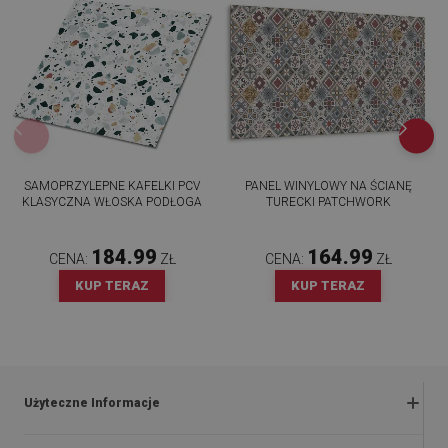
SAMOPRZYLEPNE KAFELKI PCV
PANEL WINYLOWY NA ŚCIANĘ
KLASYCZNA WŁOSKA PODŁOGA
TURECKI PATCHWORK
184.99
164.99
CENA:
ZŁ
CENA:
ZŁ
KUP TERAZ
KUP TERAZ
Użyteczne Informacje
Zwroty i reklamacje