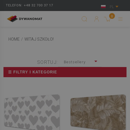
TELEFON: +48 32 700 37 17
PL
0
HOME
/
WITAJ SZKOŁO!
SORTUJ:
Bestsellery
☰ FILTRY I KATEGORIE