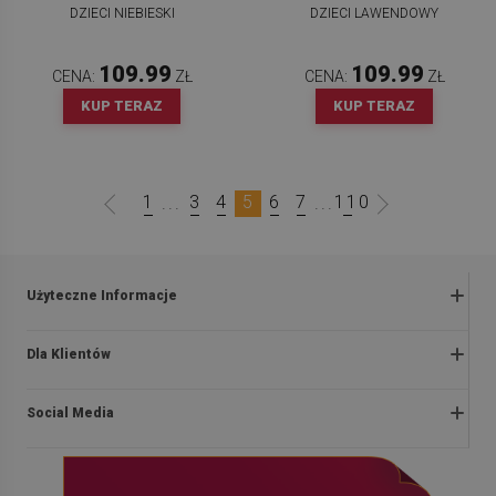
DZIECI NIEBIESKI
DZIECI LAWENDOWY
109.99
109.99
CENA:
ZŁ
CENA:
ZŁ
KUP TERAZ
KUP TERAZ
1
3
4
5
6
7
110
...
...
Użyteczne Informacje
Zwroty i reklamacje
Dla Klientów
Regulaminy promocji
O nas
Polityka prywatności i cookies
Social Media
Instrukcje montażu
Regulamin
Blog
Dostawa
facebook