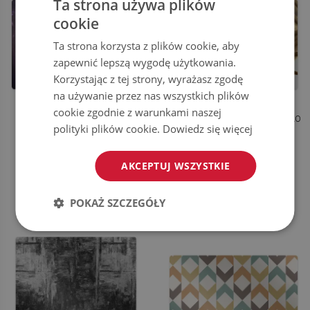
Ta strona używa plików
cookie
Ta strona korzysta z plików cookie, aby
zapewnić lepszą wygodę użytkowania.
Korzystając z tej strony, wyrażasz zgodę
na używanie przez nas wszystkich plików
cookie zgodnie z warunkami naszej
MATA POD FOTEL BIUROWY
MATA NA PODŁOGĘ POD KRZESŁO
polityki plików cookie.
Dowiedz się więcej
KOSMICZNY WIR
ZŁOTE ELEMENTY
AKCEPTUJ WSZYSTKIE
184.99
184.99
CENA:
ZŁ
CENA:
ZŁ
KUP TERAZ
KUP TERAZ
POKAŻ SZCZEGÓŁY