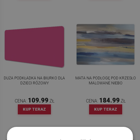
DUŻA PODKŁADKA NA BIURKO DLA
MATA NA PODŁOGĘ POD KRZESŁO
DZIECI RÓŻOWY
MALOWANE NIEBO
109.99
184.99
CENA:
ZŁ
CENA:
ZŁ
KUP TERAZ
KUP TERAZ