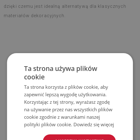
dzięki czemu jest idealną alternatywą dla klasycznych
materiałów dekoracyjnych.
Materiał
Ta strona używa plików
♦
Wymiar panelu: 100x50 cm
cookie
♦
Grubość panelu: 1,6 mm
Ta strona korzysta z plików cookie, aby
♦
Materiał: Winyl wzmocniony siatką PES z klejem
zapewnić lepszą wygodę użytkowania.
Korzystając z tej strony, wyrażasz zgodę
Zastosowanie
na używanie przez nas wszystkich plików
cookie zgodnie z warunkami naszej
♦
Wnętrza pomieszczeń;
polityki plików cookie.
Dowiedz się więcej
♦
Ściany, podłogi, sufity;
♦
Może być naklejony na panele, kafelki, metal czy farbę.