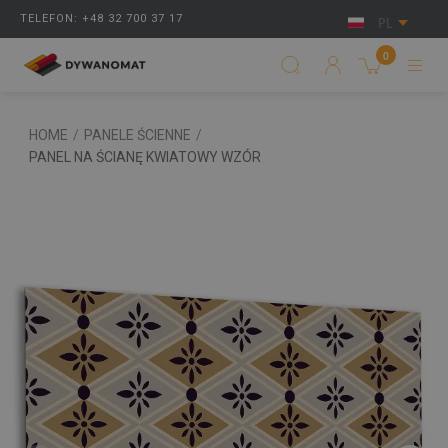
TELEFON: +48 32 700 37 17
PL
0
HOME
/
PANELE ŚCIENNE
/
PANEL NA ŚCIANĘ KWIATOWY WZÓR