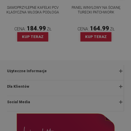
SAMOPRZYLEPNE KAFELKI PCV
PANEL WINYLOWY NA ŚCIANĘ
KLASYCZNA WŁOSKA PODŁOGA
TURECKI PATCHWORK
184.99
164.99
CENA:
ZŁ
CENA:
ZŁ
KUP TERAZ
KUP TERAZ
Użyteczne Informacje
Zwroty i reklamacje
Dla Klientów
Regulaminy promocji
O nas
Polityka prywatności i cookies
Social Media
Instrukcje montażu
Regulamin
Blog
Dostawa
facebook
Kontakt
Płatności
instagram