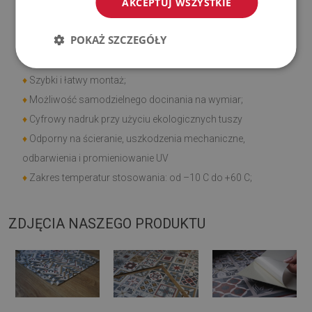
AKCEPTUJ WSZYSTKIE
Cechy produktu
POKAŻ SZCZEGÓŁY
♦
Gładka i struktura;
♦
Szybki i łatwy montaż;
♦
Możliwość samodzielnego docinania na wymiar;
♦
Cyfrowy nadruk przy użyciu ekologicznych tuszy
♦
Odporny na ścieranie, uszkodzenia mechaniczne,
odbarwienia i promieniowanie UV
♦
Zakres temperatur stosowania: od –10 C do +60 C;
ZDJĘCIA NASZEGO PRODUKTU