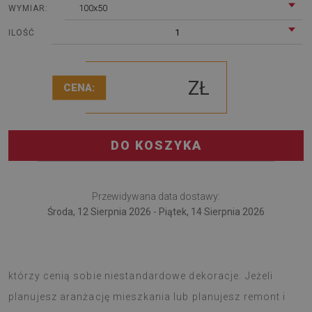
100x50
WYMIAR:
1
ILOŚĆ
ZŁ
CENA:
DO KOSZYKA
Przewidywana data dostawy:
Środa, 12 Sierpnia 2026 - Piątek, 14 Sierpnia 2026
Panel na ścianę Kwiatowy wzór to propozycją dla tych,
którzy cenią sobie niestandardowe dekoracje. Jeżeli
planujesz aranżację mieszkania lub planujesz remont i