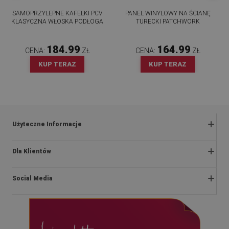
SAMOPRZYLEPNE KAFELKI PCV
PANEL WINYLOWY NA ŚCIANĘ
KLASYCZNA WŁOSKA PODŁOGA
TURECKI PATCHWORK
184.99
164.99
CENA:
ZŁ
CENA:
ZŁ
KUP TERAZ
KUP TERAZ
Użyteczne Informacje
Zwroty i reklamacje
Dla Klientów
Regulaminy promocji
O nas
Polityka prywatności i cookies
Social Media
Instrukcje montażu
Regulamin
Blog
Dostawa
facebook
Kontakt
Płatności
instagram