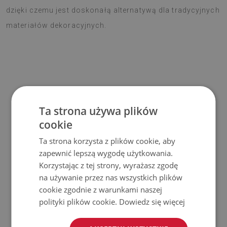
dzięki czemu jest doskonałą alternatywą dla tradycyjnych
materiałów dekoracyjnych.
Materiał
Ta strona używa plików
♦
Wymiar panelu: 100x50 cm
cookie
♦
Grubość panelu: 1,6 mm
Ta strona korzysta z plików cookie, aby
♦
Materiał: Winyl wzmocniony siatką PES z klejem
zapewnić lepszą wygodę użytkowania.
Korzystając z tej strony, wyrażasz zgodę
Zastosowanie
na używanie przez nas wszystkich plików
cookie zgodnie z warunkami naszej
♦
Wnętrza pomieszczeń;
polityki plików cookie.
Dowiedz się więcej
♦
Ściany, podłogi, sufity;
♦
Może być naklejony na panele, kafelki, metal czy farbę.