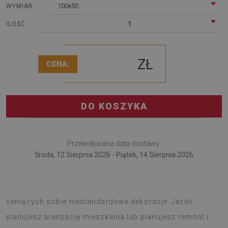
100x50
WYMIAR:
1
ILOŚĆ
ZŁ
CENA:
DO KOSZYKA
Przewidywana data dostawy:
Środa, 12 Sierpnia 2026 - Piątek, 14 Sierpnia 2026
Panel ścienny pcv Roślinny wzór to propozycją dla osób
ceniących sobie niestandardowe dekoracje. Jeżeli
planujesz aranżację mieszkania lub planujesz remont i