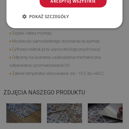
AKCEPTUJ WSZYSTKIE
Cechy produktu
POKAŻ SZCZEGÓŁY
♦
Gładka i struktura;
♦
Szybki i łatwy montaż;
♦
Możliwość samodzielnego docinania na wymiar;
♦
Cyfrowy nadruk przy użyciu ekologicznych tuszy
♦
Odporny na ścieranie, uszkodzenia mechaniczne,
odbarwienia i promieniowanie UV
♦
Zakres temperatur stosowania: od –10 C do +60 C;
ZDJĘCIA NASZEGO PRODUKTU