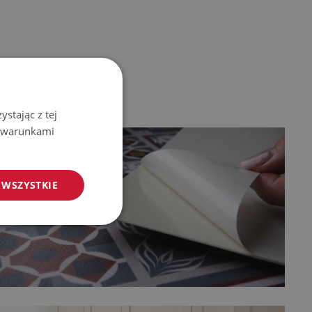
stając z tej
z warunkami
 WSZYSTKIE