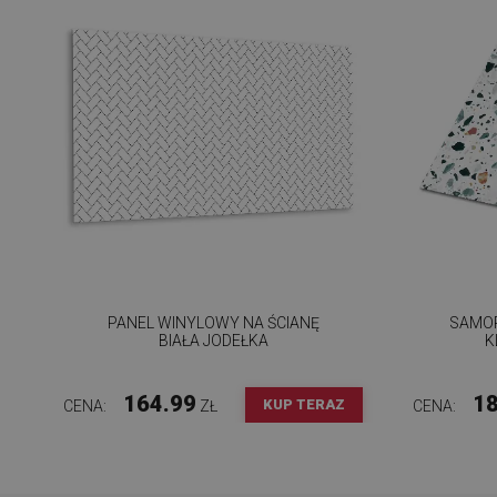
PANEL WINYLOWY NA ŚCIANĘ
SAMOP
BIAŁA JODEŁKA
K
164.99
18
KUP TERAZ
CENA:
ZŁ
CENA: