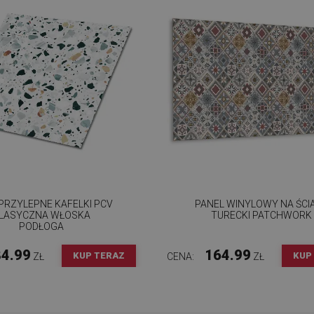
RZYLEPNE KAFELKI PCV
PANEL WINYLOWY NA ŚCI
LASYCZNA WŁOSKA
TURECKI PATCHWORK
PODŁOGA
4.99
164.99
KUP TERAZ
KUP
ZŁ
CENA:
ZŁ