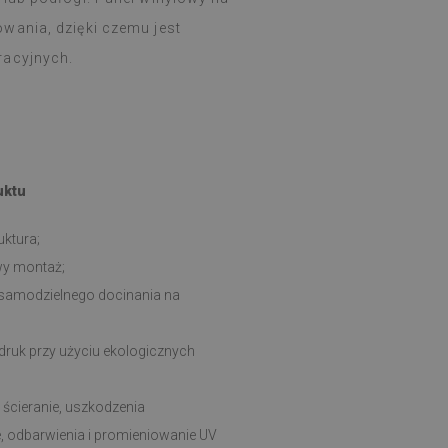
wania, dzięki czemu jest
racyjnych.
uktu
uktura;
twy montaż;
samodzielnego docinania na
ruk przy użyciu ekologicznych
ścieranie, uszkodzenia
 odbarwienia i promieniowanie UV