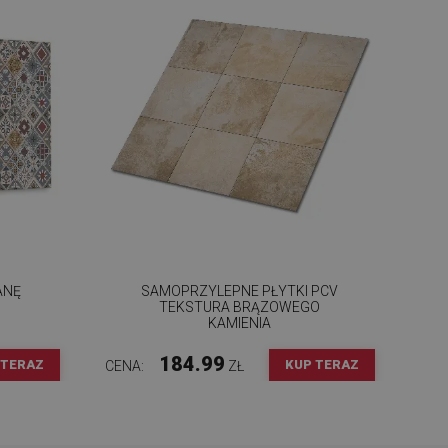
ANĘ
SAMOPRZYLEPNE PŁYTKI PCV
TEKSTURA BRĄZOWEGO
KAMIENIA
184.99
 TERAZ
KUP TERAZ
CENA:
ZŁ