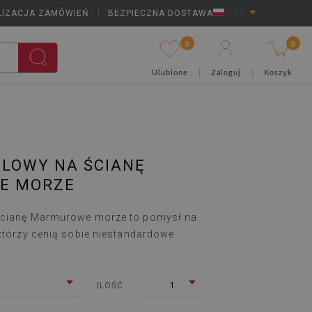
LIZACJA ZAMÓWIEŃ
|
BEZPIECZNA DOSTAWA
PL
0
0
Ulubione
Zaloguj
Koszyk
YLOWY NA ŚCIANĘ
E MORZE
ścianę Marmurowe morze to pomysł na
 którzy cenią sobie niestandardowe
1
ILOŚĆ