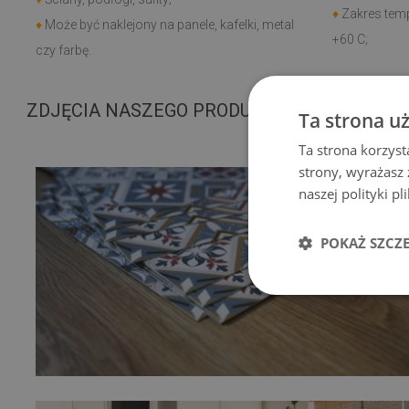
♦
Zakres temp
♦
Może być naklejony na panele, kafelki, metal
+60 C;
czy farbę.
ZDJĘCIA NASZEGO PRODUKTU
Ta strona u
Ta strona korzyst
strony, wyrażasz
naszej polityki p
POKAŻ SZCZ