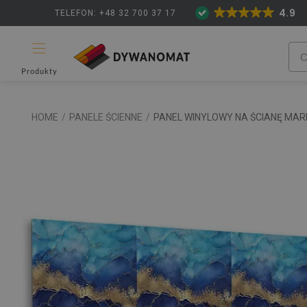
4.9
TELEFON: +48 32 700 37 17
Produkty
HOME
/
PANELE ŚCIENNE
/
PANEL WINYLOWY NA ŚCIANĘ M