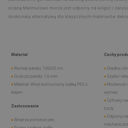
ścianę Marmurowe morze jest odporny na wilgoć i zaryso
doskonałą alternatywą dla klasycznych materiałów deko
Materiał
Cechy prod
♦
Wymiar panelu: 100x50 cm
♦
Gładka i str
♦
Grubość panelu: 1,6 mm
♦
Szybki i ła
♦
Materiał: Winyl wzmocniony siatką PES z
♦
Możliwość 
klejem
wymiar;
♦
Cyfrowy nad
Zastosowanie
tuszy
♦
Odporny na 
♦
Wnętrza pomieszczeń;
mechaniczne,
♦
Ściany, podłogi, sufity;