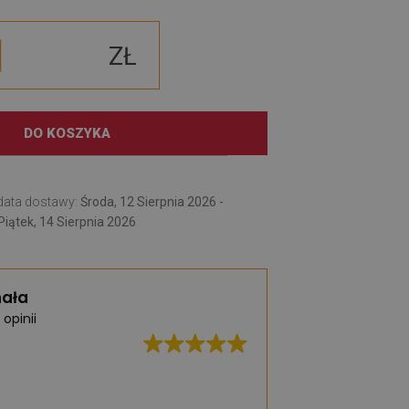
ZŁ
DO KOSZYKA
data dostawy:
Środa, 12 Sierpnia 2026 -
Piątek, 14 Sierpnia 2026
ała
 opinii
Świetna jakość, b
realizacja