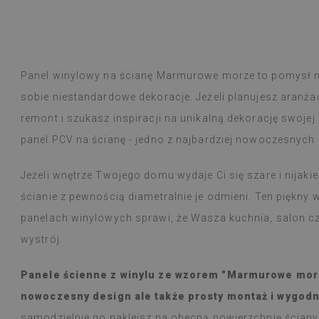
Płytki winylowe
Czytaj więcej
ogromny wybór 
alunska
wyborem
Beatrycz
Panel winylowy na ścianę Marmurowe morze to pomysł na 
emu
1 rok tem
Produkt dotarł 
sobie niestandardowe dekoracje. Jeżeli planujesz aranża
informacją, by
remont i szukasz inspiracji na unikalną dekorację swoje
Montaż łatwy, o
trudności a efe
panel PCV na ścianę - jedno z najbardziej nowoczesnych
Jestem bardzo 
taka cienka nak
Jeżeli wnętrze Twojego domu wydaje Ci się szare i nijakie 
W użytkowaniu j
natężeniu goto
ścianie z pewnością diametralnie je odmieni. Ten piękn
nie zauważyłam 
panelach winylowych sprawi, że Wasza kuchnia, salon cz
przeciera się w
czy zachlapie.
wystrój.
Polecam
Panele ścienne z winylu ze wzorem "Marmurowe morze
nowoczesny design ale także prosty montaż i wygod
samodzielnie go nakleisz na obecną powierzchnię ściany