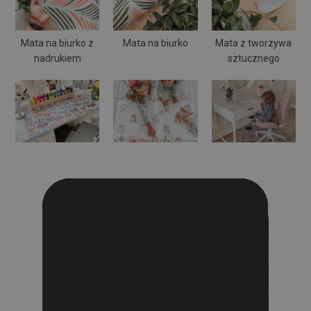
Mata na biurko z
Mata na biurko
Mata z tworzywa
nadrukiem
sztucznego