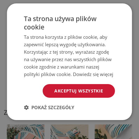
♦
Produkt
łatwy w czyszczeniu,
odporny na plamy i wodę.
Ta strona używa plików
♦
Prosimy pamiętać, że uszkodzenia powstałe przy
cookie
użytkowaniu wynikające z upływu czasu (np. przetarcia) nie
Ta strona korzysta z plików cookie, aby
podlegają reklamacjom.
zapewnić lepszą wygodę użytkowania.
Korzystając z tej strony, wyrażasz zgodę
♦
Jak dbać o produkt?
na używanie przez nas wszystkich plików
cookie zgodnie z warunkami naszej
♦
Czyść wilgotną szmatką —
nie używaj silnych środków
polityki plików cookie.
Dowiedz się więcej
chemicznych.
AKCEPTUJ WSZYSTKIE
♦
Regularnie wietrz dolną warstwę podkładki.
POKAŻ SZCZEGÓŁY
ZDJĘCIA NASZEGO PRODUKTU