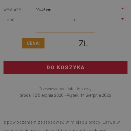
90x45 cm
WYMIARY:
1
ILOŚĆ
ZŁ
CENA:
DO KOSZYKA
Przewidywana data dostawy:
Środa, 12 Sierpnia 2026 - Piątek, 14 Sierpnia 2026
Mata na biurko to nowatorskie rozwiązanie, które można
z powodzeniem zastosować w miejscu pracy. Łatwa w