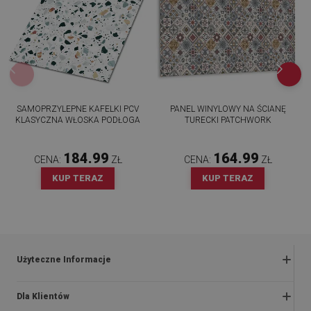
SAMOPRZYLEPNE KAFELKI PCV
PANEL WINYLOWY NA ŚCIANĘ
KLASYCZNA WŁOSKA PODŁOGA
TURECKI PATCHWORK
184.99
164.99
CENA:
ZŁ
CENA:
ZŁ
KUP TERAZ
KUP TERAZ
Użyteczne Informacje
Zwroty i reklamacje
Dla Klientów
Regulaminy promocji