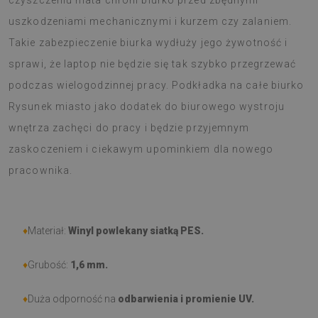
czyszczeniu mata chroni biurko przed zbędnymi
uszkodzeniami mechanicznymi i kurzem czy zalaniem.
Takie zabezpieczenie biurka wydłuży jego żywotność i
sprawi, że laptop nie będzie się tak szybko przegrzewać
podczas wielogodzinnej pracy. Podkładka na całe biurko
Rysunek miasto jako dodatek do biurowego wystroju
wnętrza zachęci do pracy i będzie przyjemnym
zaskoczeniem i ciekawym upominkiem dla nowego
pracownika.
♦
Materiał:
Winyl powlekany siatką PES.
♦
Grubość:
1,6 mm
.
♦
Duża odporność na
odbarwienia i promienie UV.