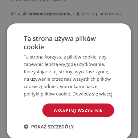
♦
Produkt
łatwy w czyszczeniu,
odporny na plamy i wodę.
♦
Prosimy pamiętać, że uszkodzenia powstałe przy
Ta strona używa plików
użytkowaniu wynikające z upływu czasu (np. przetarcia) nie
cookie
podlegają reklamacjom.
Ta strona korzysta z plików cookie, aby
♦
Jak dbać o produkt?
zapewnić lepszą wygodę użytkowania.
Korzystając z tej strony, wyrażasz zgodę
♦
Czyść wilgotną szmatką —
nie używaj silnych środków
na używanie przez nas wszystkich plików
chemicznych.
cookie zgodnie z warunkami naszej
polityki plików cookie.
Dowiedz się więcej
♦
Regularnie wietrz dolną warstwę maty.
AKCEPTUJ WSZYSTKIE
♦
Mata jest przeznaczona do użytku na
twardej
powierzchni
. Po umieszczeniu na miękkiej powierzchni
POKAŻ SZCZEGÓŁY
może się wyginać i przesuwać.