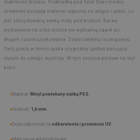
stabilność krzesłu. Podkładka pod fotel Staromodny
ornament posiada materiał odporny na wilgoć i pleśń, co
jest zdecydowaną zaletą maty pod krzesło. Barwy
wystawione na silne słońce nie wyblakną nawet po
długim czasie użytkowania. Dzięki takiemu rozwiązaniu,
Twój pokój w domu zyska oryginalny gadżet pasujący
stylem do całego wystroju. W tym sezonie postaw na styl
boho.
♦
Materiał:
Winyl powlekany siatką PES.
♦
Grubość:
1,6 mm.
♦
Duża odporność na
odbarwienia i promienie UV.
♦
Maty nie są antypoślizgowe;