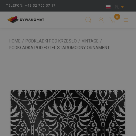
TELEFON: +48 32 700 37 17
PL
0
HOME
/
PODKŁADKI POD KRZESŁO
/
VINTAGE
/
PODKŁADKA POD FOTEL STAROMODNY ORNAMENT