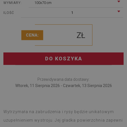
100x70 cm
WYMIARY:
1
ILOŚĆ
ZŁ
CENA:
DO KOSZYKA
Przewidywana data dostawy:
Wtorek, 11 Sierpnia 2026 - Czwartek, 13 Sierpnia 2026
Podkładka pod fotel to fajny pomysł na dekorację biura.
Wytrzymała na zabrudzenia i rysy będzie unikatowym
uzupełnieniem wystroju. Jej gładka powierzchnia zapewni