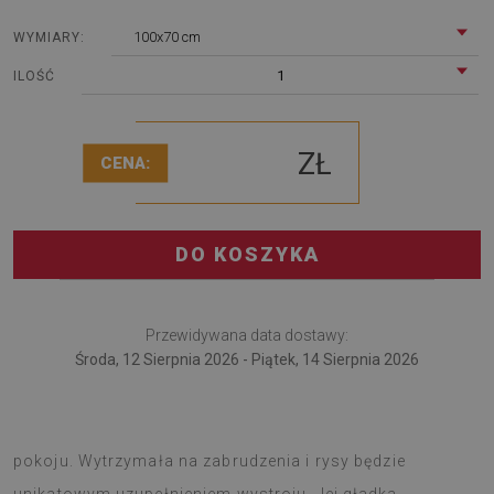
100x70 cm
WYMIARY:
1
ILOŚĆ
ZŁ
CENA:
DO KOSZYKA
Przewidywana data dostawy:
Środa, 12 Sierpnia 2026 - Piątek, 14 Sierpnia 2026
Podkładka pod fotel to dobre rozwiązanie na aranżację
pokoju. Wytrzymała na zabrudzenia i rysy będzie