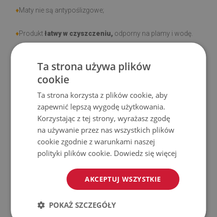
♦
Maty nie są antypoślizgowe;
♦
Produkt
łatwy w czyszczeniu,
odporny na plamy i wodę.
♦
Prosimy pamiętać, że uszkodzenia powstałe przy
Ta strona używa plików
użytkowaniu wynikające z upływu czasu (np. przetarcia) nie
cookie
podlegają reklamacjom.
Ta strona korzysta z plików cookie, aby
zapewnić lepszą wygodę użytkowania.
♦
Jak dbać o produkt?
Korzystając z tej strony, wyrażasz zgodę
na używanie przez nas wszystkich plików
♦
Czyść wilgotną szmatką —
nie używaj silnych środków
cookie zgodnie z warunkami naszej
chemicznych.
polityki plików cookie.
Dowiedz się więcej
♦
Regularnie wietrz dolną warstwę maty.
AKCEPTUJ WSZYSTKIE
♦
Mata jest przeznaczona do użytku na
twardej
POKAŻ SZCZEGÓŁY
powierzchni
. Po umieszczeniu na miękkiej powierzchni