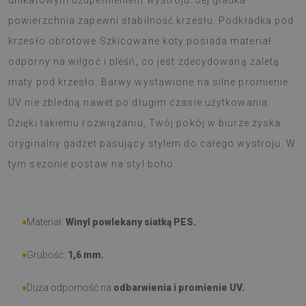
unikatowym uzupełnieniem wystroju. Jej gładka
powierzchnia zapewni stabilność krzesłu. Podkładka pod
krzesło obrotowe Szkicowane koty posiada materiał
odporny na wilgoć i pleśń, co jest zdecydowaną zaletą
maty pod krzesło. Barwy wystawione na silne promienie
UV nie zbledną nawet po długim czasie użytkowania.
Dzięki takiemu rozwiązaniu, Twój pokój w biurze zyska
oryginalny gadżet pasujący stylem do całego wystroju. W
tym sezonie postaw na styl boho.
♦
Materiał:
Winyl powlekany siatką PES.
♦
Grubość:
1,6 mm.
♦
Duża odporność na
odbarwienia i promienie UV.