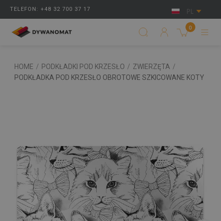
TELEFON: +48 32 700 37 17
PL
0
HOME
/
PODKŁADKI POD KRZESŁO
/
ZWIERZĘTA
/
PODKŁADKA POD KRZESŁO OBROTOWE SZKICOWANE KOTY