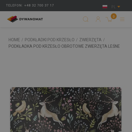
TELEFON: +48 32 700 37 17
PL
0
HOME
/
PODKŁADKI POD KRZESŁO
/
ZWIERZĘTA
/
PODKŁADKA POD KRZESŁO OBROTOWE ZWIERZĘTA LEŚNE