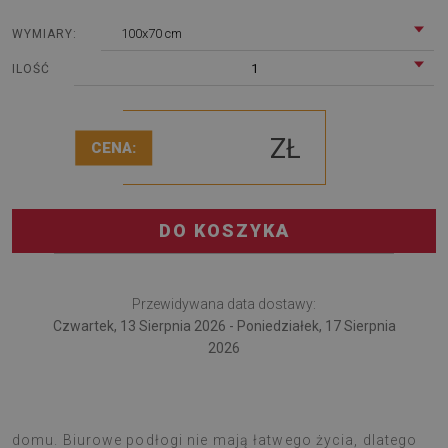
100x70 cm
WYMIARY:
1
ILOŚĆ
ZŁ
CENA:
DO KOSZYKA
Przewidywana data dostawy:
Czwartek, 13 Sierpnia 2026 - Poniedziałek, 17 Sierpnia
2026
Podkładka pod fotel świetnie sprawdzi się w pracy i w
domu. Biurowe podłogi nie mają łatwego życia, dlatego