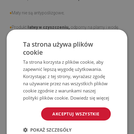
♦
Maty nie są antypoślizgowe;
♦
Produkt
łatwy w czyszczeniu,
odporny na plamy i wodę.
♦
Prosimy pamiętać, że uszkodzenia powstałe przy
Ta strona używa plików
użytkowaniu wynikające z upływu czasu (np. przetarcia) nie
cookie
podlegają reklamacjom.
Ta strona korzysta z plików cookie, aby
zapewnić lepszą wygodę użytkowania.
♦
Jak dbać o produkt?
Korzystając z tej strony, wyrażasz zgodę
na używanie przez nas wszystkich plików
♦
Czyść wilgotną szmatką —
nie używaj silnych środków
cookie zgodnie z warunkami naszej
chemicznych.
polityki plików cookie.
Dowiedz się więcej
♦
Regularnie wietrz dolną warstwę maty.
AKCEPTUJ WSZYSTKIE
♦
Mata jest przeznaczona do użytku na
twardej
POKAŻ SZCZEGÓŁY
powierzchni
. Po umieszczeniu na miękkiej powierzchni