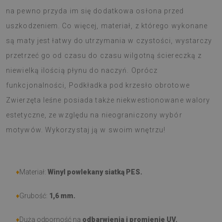
na pewno przyda im się dodatkowa osłona przed
uszkodzeniem. Co więcej, materiał, z którego wykonane
są maty jest łatwy do utrzymania w czystości, wystarczy
przetrzeć go od czasu do czasu wilgotną ściereczką z
niewielką ilością płynu do naczyń. Oprócz
funkcjonalności, Podkładka pod krzesło obrotowe
Zwierzęta leśne posiada także niekwestionowane walory
estetyczne, ze względu na nieograniczony wybór
motywów. Wykorzystaj ją w swoim wnętrzu!
♦
Materiał:
Winyl powlekany siatką PES.
♦
Grubość:
1,6 mm.
♦
Duża odporność na
odbarwienia i promienie UV.