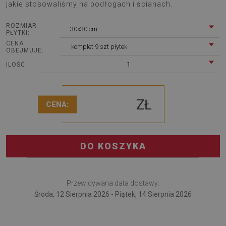
jakie stosowaliśmy na podłogach i ścianach.
ROZMIAR
30x30 cm
PŁYTKI:
CENA
komplet 9 szt płytek
OBEJMUJE:
1
ILOŚĆ
ZŁ
CENA:
DO KOSZYKA
Przewidywana data dostawy:
Środa, 12 Sierpnia 2026 - Piątek, 14 Sierpnia 2026
Samoprzylepne płytki PCV Plaster miodu to doskonała