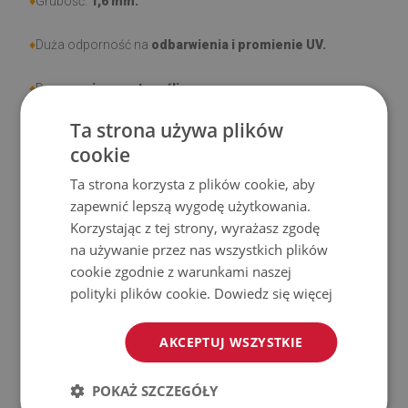
♦
Grubość:
1,6 mm.
♦
Duża odporność na
odbarwienia i promienie UV.
♦
Dywany
nie są antypoślizgowe
;
Ta strona używa plików
♦
Produkt
łatwy w czyszczeniu,
odporny na plamy i wodę.
cookie
♦
Prosimy pamiętać, że uszkodzenia powstałe przy
Ta strona korzysta z plików cookie, aby
użytkowaniu wynikające z upływu czasu (np. przetarcia) nie
zapewnić lepszą wygodę użytkowania.
Korzystając z tej strony, wyrażasz zgodę
podlegają reklamacjom.
na używanie przez nas wszystkich plików
cookie zgodnie z warunkami naszej
♦
Jak dbać o produkt?
polityki plików cookie.
Dowiedz się więcej
♦
Czyść wilgotną szmatką —
nie używaj silnych środków
chemicznych.
AKCEPTUJ WSZYSTKIE
♦
Regularnie wietrz dolną warstwę dywanu.
POKAŻ SZCZEGÓŁY