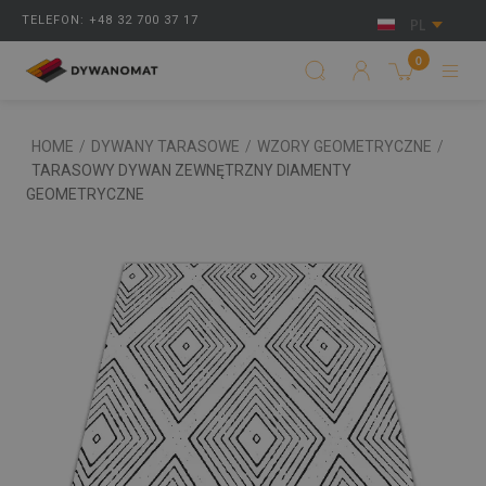
TELEFON: +48 32 700 37 17
PL
0
HOME
/
DYWANY TARASOWE
/
WZORY GEOMETRYCZNE
/
TARASOWY DYWAN ZEWNĘTRZNY DIAMENTY
GEOMETRYCZNE