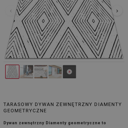
‹
›
TARASOWY DYWAN ZEWNĘTRZNY DIAMENTY
GEOMETRYCZNE
Dywan zewnętrzny Diamenty geometryczne to