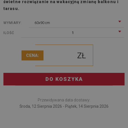
świetne rozwiązanie na wakacyjną zmianę balkonu i
tarasu.
60x90 cm
WYMIARY:
1
ILOŚĆ
ZŁ
CENA:
DO KOSZYKA
Przewidywana data dostawy:
Środa, 12 Sierpnia 2026 - Piątek, 14 Sierpnia 2026
Dywan zewnętrzny Diamenty geometryczne to