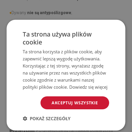
♦
Dywany
nie są antypoślizgowe
;
♦
Produkt
łatwy w czyszczeniu,
odporny na plamy i wodę.
Ta strona używa plików
cookie
♦
Prosimy pamiętać, że uszkodzenia powstałe przy
użytkowaniu wynikające z upływu czasu (np. przetarcia) nie
Ta strona korzysta z plików cookie, aby
podlegają reklamacjom.
zapewnić lepszą wygodę użytkowania.
Korzystając z tej strony, wyrażasz zgodę
♦
Jak dbać o produkt?
na używanie przez nas wszystkich plików
cookie zgodnie z warunkami naszej
♦
Czyść wilgotną szmatką —
nie używaj silnych środków
polityki plików cookie.
Dowiedz się więcej
chemicznych.
AKCEPTUJ WSZYSTKIE
♦
Regularnie wietrz dolną warstwę dywanu.
POKAŻ SZCZEGÓŁY
♦
Mata jest przeznaczona do użytku na
twardej
powierzchni
. Po umieszczeniu na miękkiej powierzchni