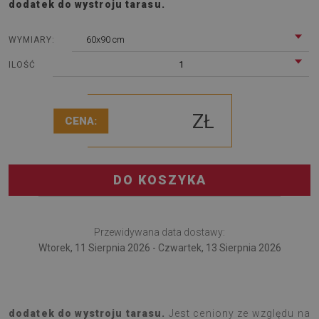
dodatek do wystroju tarasu.
60x90 cm
WYMIARY:
1
ILOŚĆ
ZŁ
CENA:
DO KOSZYKA
Przewidywana data dostawy:
Wtorek, 11 Sierpnia 2026 - Czwartek, 13 Sierpnia 2026
Dywan tarasowy Wzór szczytów górskich to najnowszy
dodatek do wystroju tarasu.
Jest ceniony ze względu na