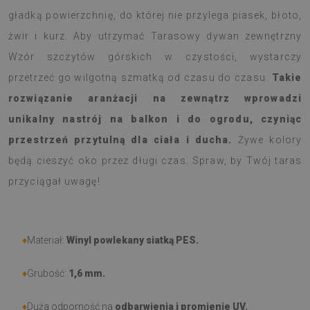
gładką powierzchnię, do której nie przylega piasek, błoto,
żwir i kurz. Aby utrzymać Tarasowy dywan zewnętrzny
Wzór szczytów górskich w czystości, wystarczy
przetrzeć go wilgotną szmatką od czasu do czasu.
Takie
rozwiązanie aranżacji na zewnątrz wprowadzi
unikalny nastrój na balkon i do ogrodu, czyniąc
przestrzeń przytulną dla ciała i ducha.
Żywe kolory
będą cieszyć oko przez długi czas. Spraw, by Twój taras
przyciągał uwagę!
♦
Materiał:
Winyl powlekany siatką PES.
♦
Grubość:
1,6 mm.
♦
Duża odporność na
odbarwienia i promienie UV.