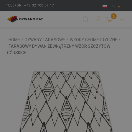
TELEFON: +48 32 700 37 17
PL
0
HOME
/
DYWANY TARASOWE
/
WZORY GEOMETRYCZNE
/
TARASOWY DYWAN ZEWNĘTRZNY WZÓR SZCZYTÓW
GÓRSKICH