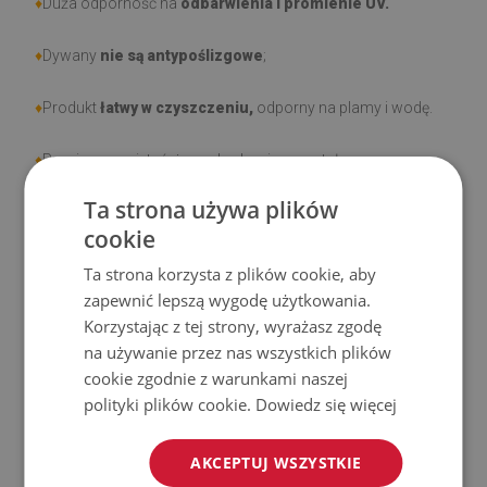
♦
Duża odporność na
odbarwienia i promienie UV.
♦
Dywany
nie są antypoślizgowe
;
♦
Produkt
łatwy w czyszczeniu,
odporny na plamy i wodę.
♦
Prosimy pamiętać, że uszkodzenia powstałe przy
użytkowaniu wynikające z upływu czasu (np. przetarcia) nie
Ta strona używa plików
podlegają reklamacjom.
cookie
Ta strona korzysta z plików cookie, aby
♦
Jak dbać o produkt?
zapewnić lepszą wygodę użytkowania.
Korzystając z tej strony, wyrażasz zgodę
♦
Czyść wilgotną szmatką —
nie używaj silnych środków
na używanie przez nas wszystkich plików
chemicznych.
cookie zgodnie z warunkami naszej
polityki plików cookie.
Dowiedz się więcej
♦
Regularnie wietrz dolną warstwę dywanu.
♦
Mata jest przeznaczona do użytku na
twardej
AKCEPTUJ WSZYSTKIE