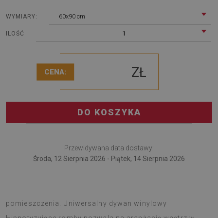
60x90 cm
WYMIARY:
1
ILOŚĆ
ZŁ
CENA:
DO KOSZYKA
Przewidywana data dostawy:
Środa, 12 Sierpnia 2026 - Piątek, 14 Sierpnia 2026
Dywan winylowy to fajny pomysł na ciekawą zmianę
pomieszczenia. Uniwersalny dywan winylowy