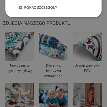
powierzchni
. Po umieszczeniu na miękkiej powierzchni
POKAŻ SZCZEGÓŁY
może się wyginać i przesuwać.
ZDJĘCIA NASZEGO PRODUKTU
Nowoczesny
Dywany z
Dywan winylowy
dywan winylowy
tworzywa
PCV
sztucznego