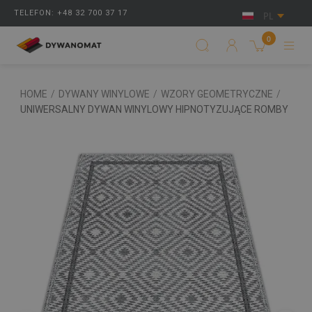
TELEFON: +48 32 700 37 17
PL
0
HOME
/
DYWANY WINYLOWE
/
WZORY GEOMETRYCZNE
/
UNIWERSALNY DYWAN WINYLOWY HIPNOTYZUJĄCE ROMBY