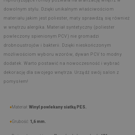
Hipnotyzujące romby pozwala na aranżację wnętrz w
dowolnym stylu. Dzięki unikalnym właściwościom
materiału jakim jest poliester, maty sprawdzą się również
w wnętrzu alergika. Materiał syntetyczny (poliester
powleczony spienionym PCV) nie gromadzi
drobnoustrojów i bakterii. Dzięki nieskończonym
możliwościom wyboru wzorów, dywan PCV to modny
dodatek. Warto postawić na nowoczesność i wybrać
dekorację dla swojego wnętrza. Urządź swój salon z
pomysłem!
♦
Materiał:
Winyl powlekany siatką PES.
♦
Grubość:
1,6 mm.