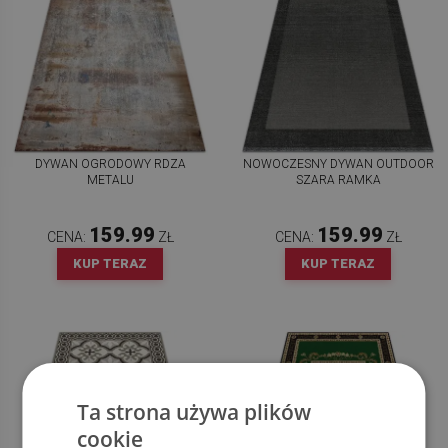
DYWAN OGRODOWY RDZA
NOWOCZESNY DYWAN OUTDOOR
METALU
SZARA RAMKA
159.99
159.99
CENA:
ZŁ
CENA:
ZŁ
KUP TERAZ
KUP TERAZ
Ta strona używa plików
cookie