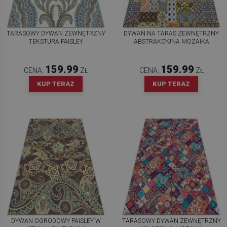
TARASOWY DYWAN ZEWNĘTRZNY
DYWAN NA TARAS ZEWNĘTRZNY
TEKSTURA PAISLEY
ABSTRAKCYJNA MOZAIKA
159.99
159.99
CENA:
ZŁ
CENA:
ZŁ
KUP TERAZ
KUP TERAZ
DYWAN OGRODOWY PAISLEY W
TARASOWY DYWAN ZEWNĘTRZNY