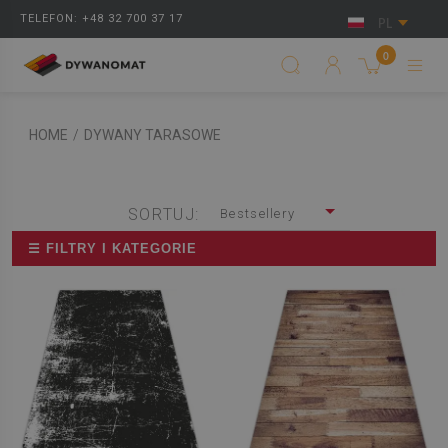
TELEFON: +48 32 700 37 17
PL
0
HOME
/
DYWANY TARASOWE
SORTUJ:
Bestsellery
☰ FILTRY I KATEGORIE