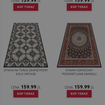
159.99
159.99
CENA:
ZŁ
CENA:
ZŁ
KUP TERAZ
KUP TERAZ
DYWAN NA TARAS ZEWNĘTRZNY
DYWAN OGRODOWY
KOŁO VINTAGE
PODŚWIETLANIE MANDALI
159.99
159.99
CENA:
ZŁ
CENA:
ZŁ
KUP TERAZ
KUP TERAZ