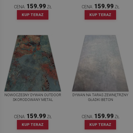
159.99
159.99
CENA:
ZŁ
CENA:
ZŁ
KUP TERAZ
KUP TERAZ
NOWOCZESNY DYWAN OUTDOOR
DYWAN NA TARAS ZEWNĘTRZNY
SKORODOWANY METAL
GŁADKI BETON
159.99
159.99
CENA:
ZŁ
CENA:
ZŁ
KUP TERAZ
KUP TERAZ