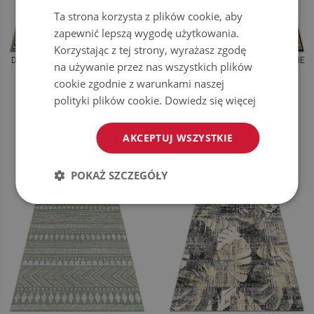
Ta strona korzysta z plików cookie, aby
zapewnić lepszą wygodę użytkowania.
Korzystając z tej strony, wyrażasz zgodę
DYWAN NA TARAS ZEWNĘTRZNY
DYWAN OGRODOWY KRÓLEWSKIE
na używanie przez nas wszystkich plików
WZÓR HISZPAŃSKI
RAMY
cookie zgodnie z warunkami naszej
polityki plików cookie.
Dowiedz się więcej
159.99
159.99
CENA:
ZŁ
CENA:
ZŁ
KUP TERAZ
KUP TERAZ
AKCEPTUJ WSZYSTKIE
POKAŻ SZCZEGÓŁY