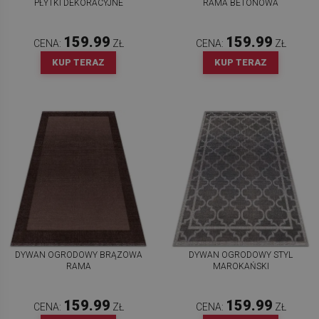
PŁYTKI DEKORACYJNE
RAMA BETONOWA
159.99
159.99
CENA:
ZŁ
CENA:
ZŁ
KUP TERAZ
KUP TERAZ
DYWAN OGRODOWY BRĄZOWA
DYWAN OGRODOWY STYL
RAMA
MAROKAŃSKI
159.99
159.99
CENA:
ZŁ
CENA:
ZŁ