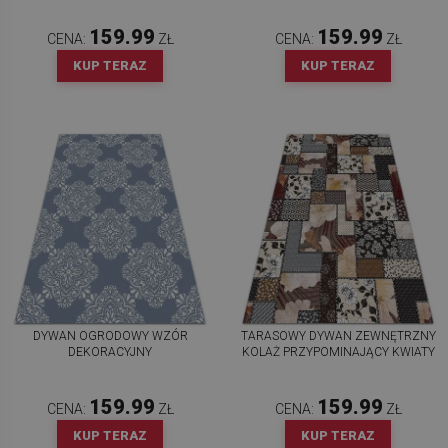
159.99
159.99
CENA:
ZŁ
CENA:
ZŁ
KUP TERAZ
KUP TERAZ
DYWAN OGRODOWY WZÓR
TARASOWY DYWAN ZEWNĘTRZNY
DEKORACYJNY
KOLAŻ PRZYPOMINAJĄCY KWIATY
159.99
159.99
CENA:
ZŁ
CENA:
ZŁ
KUP TERAZ
KUP TERAZ