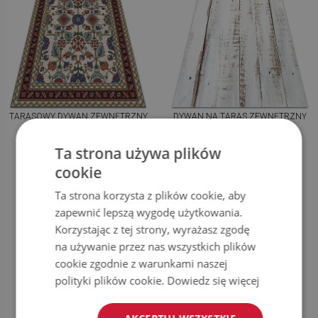
TARASOWY DYWAN ZEWNĘTRZNY
DYWAN NA TARAS ZEWNĘTRZNY
MOZAIKA FLORYSTYCZNA
RUSTYKALNE DREWNO
Ta strona używa plików
159.99
159.99
cookie
CENA:
ZŁ
CENA:
ZŁ
KUP TERAZ
KUP TERAZ
Ta strona korzysta z plików cookie, aby
zapewnić lepszą wygodę użytkowania.
Korzystając z tej strony, wyrażasz zgodę
na używanie przez nas wszystkich plików
cookie zgodnie z warunkami naszej
polityki plików cookie.
Dowiedz się więcej