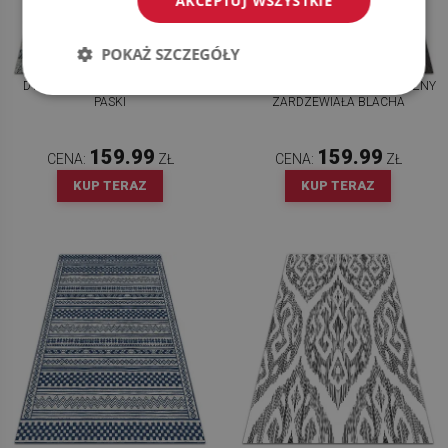
AKCEPTUJ WSZYSTKIE
POKAŻ SZCZEGÓŁY
DYWAN OGRODOWY OZDOBY I
TARASOWY DYWAN ZEWNĘTRZNY
PASKI
ZARDZEWIAŁA BLACHA
159.99
159.99
CENA:
ZŁ
CENA:
ZŁ
KUP TERAZ
KUP TERAZ