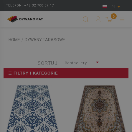
TELEFON: +48 32 700 37 17
PL
0
HOME
/
DYWANY TARASOWE
SORTUJ:
Bestsellery
☰ FILTRY I KATEGORIE