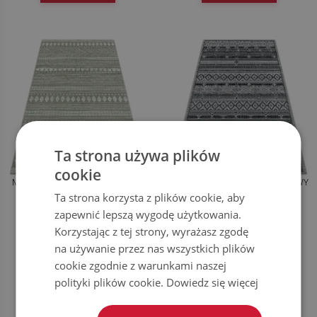
Ta strona używa plików
cookie
MODNY WINYLOWY DYWAN STYL
WEWNĘTRZNY DYWAN WINYLOWY
INDIAŃSKI
TEKSTURA WZÓR
Ta strona korzysta z plików cookie, aby
zapewnić lepszą wygodę użytkowania.
Korzystając z tej strony, wyrażasz zgodę
169.99
169.99
CENA:
ZŁ
CENA:
ZŁ
na używanie przez nas wszystkich plików
KUP TERAZ
KUP TERAZ
cookie zgodnie z warunkami naszej
polityki plików cookie.
Dowiedz się więcej