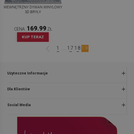
WEWNĘTRZNY DYWAN WINYLOWY
3D BRYŁY
169.99
CENA:
ZŁ
KUP TERAZ
1
17
18
19
...
Użyteczne Informacje
Zwroty i reklamacje
Dla Klientów
Regulaminy promocji
O nas
Polityka prywatności i cookies
Social Media
Instrukcje montażu
Regulamin
Blog
Dostawa
facebook
Kontakt
Płatności
instagram