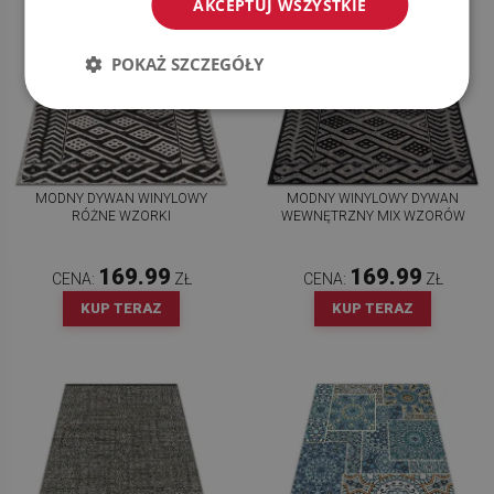
AKCEPTUJ WSZYSTKIE
POKAŻ SZCZEGÓŁY
MODNY DYWAN WINYLOWY
MODNY WINYLOWY DYWAN
RÓŻNE WZORKI
WEWNĘTRZNY MIX WZORÓW
169.99
169.99
CENA:
ZŁ
CENA:
ZŁ
KUP TERAZ
KUP TERAZ