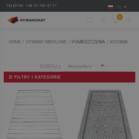
TELEFON: +48 32 700 37 17
PL
0
HOME
/
DYWANY WINYLOWE
/
POMIESZCZENIA
/
KUCHNIA
SORTUJ:
Bestsellery
☰ FILTRY I KATEGORIE