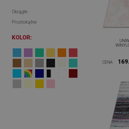
Okrągłe
Prostokątne
KOLOR:
UNI
WINYL
169
CENA: