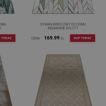
DOMU
DYWAN WINYLOWY DO DOMU
Y
INDIAŃSKIE SPLOTY
169.99
 TERAZ
KUP TERAZ
CENA:
ZŁ