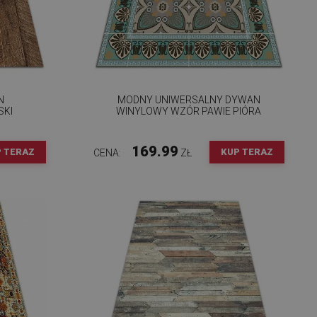
N
MODNY UNIWERSALNY DYWAN
SKI
WINYLOWY WZÓR PAWIE PIÓRA
169.99
 TERAZ
KUP TERAZ
CENA:
ZŁ