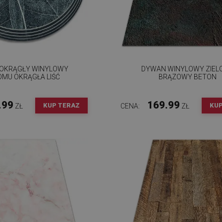
OKRĄGŁY WINYLOWY
DYWAN WINYLOWY ZIEL
OMU OKRĄGŁA LIŚĆ
BRĄZOWY BETON
.99
169.99
KUP TERAZ
KUP
ZŁ
CENA:
ZŁ