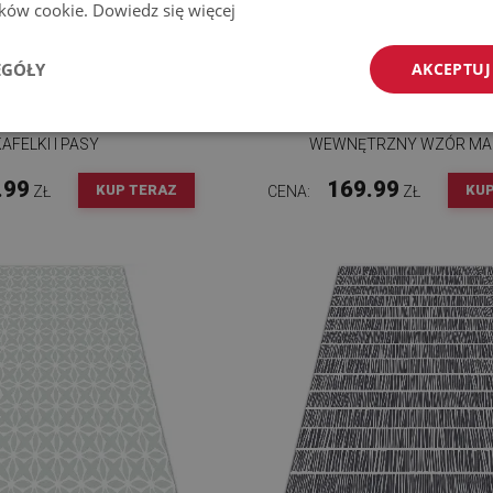
lików cookie.
Dowiedz się więcej
EGÓŁY
AKCEPTUJ
 WINYLOWY DYWAN
MODNY WINYLOWY DY
KAFELKI I PASY
WEWNĘTRZNY WZÓR MA
.99
169.99
KUP TERAZ
KUP
ZŁ
CENA:
ZŁ