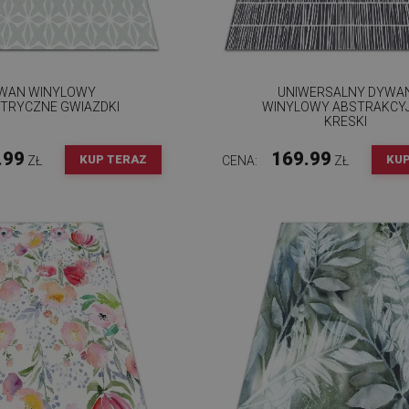
WAN WINYLOWY
UNIWERSALNY DYWA
TRYCZNE GWIAZDKI
WINYLOWY ABSTRAKCY
KRESKI
.99
169.99
KUP TERAZ
KUP
ZŁ
CENA:
ZŁ