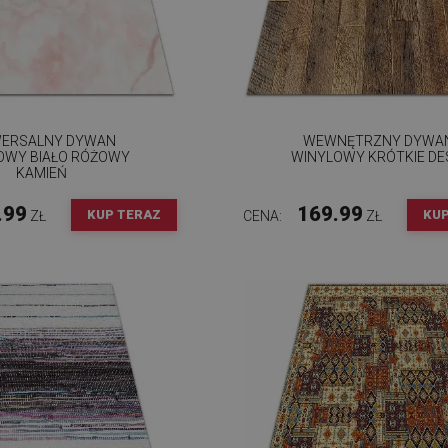
WERSALNY DYWAN
WEWNĘTRZNY DYWA
OWY BIAŁO RÓŻOWY
WINYLOWY KRÓTKIE DE
KAMIEŃ
.99
169.99
KUP TERAZ
KUP
ZŁ
CENA:
ZŁ