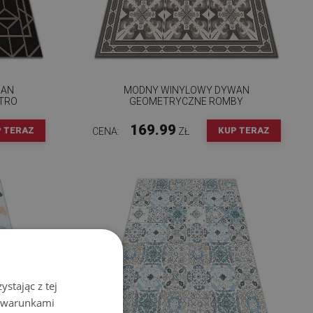
WAN
MODNY WINYLOWY DYWAN
TRO
GEOMETRYCZNE ROMBY
169.99
 TERAZ
KUP TERAZ
CENA:
ZŁ
stając z tej
z warunkami