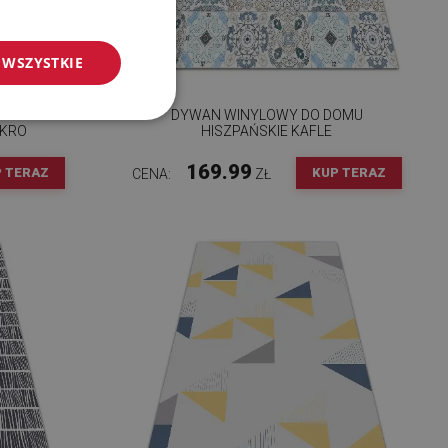
 WSZYSTKIE
WAN
DYWAN WINYLOWY DO DOMU
KRO
HISZPAŃSKIE KAFLE
169.99
 TERAZ
KUP TERAZ
CENA:
ZŁ