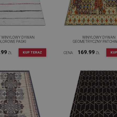
 WINYLOWY DYWAN
WINYLOWY DYWAN
OLOROWE PASKI
GEOMETRYCZNY PATCH
.99
169.99
KUP TERAZ
KUP
ZŁ
CENA:
ZŁ