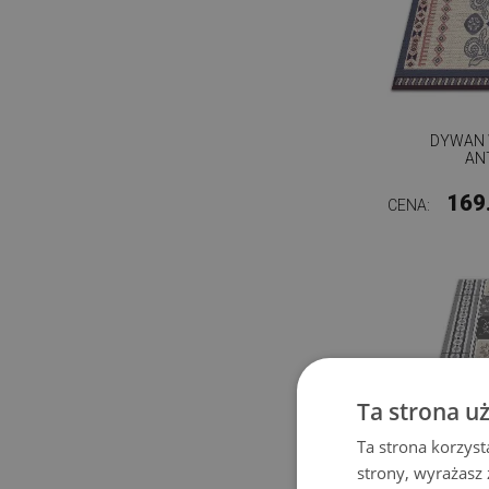
DYWAN 
AN
169
CENA:
Ta strona u
Ta strona korzyst
strony, wyrażasz