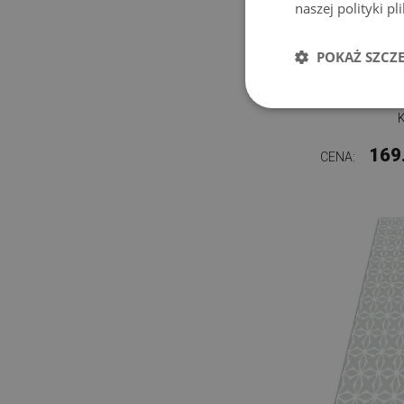
naszej polityki p
POKAŻ SZCZ
MODNY
169
CENA: