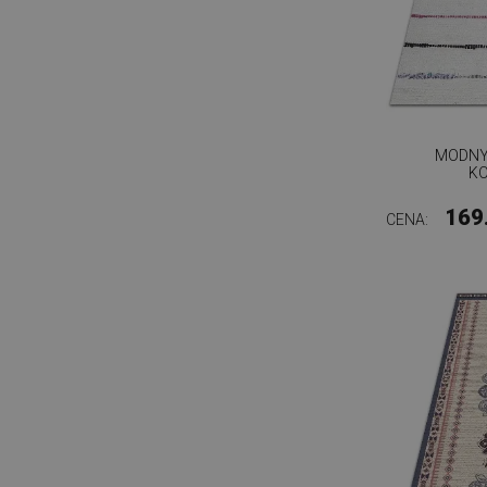
MODNY
K
169
CENA: