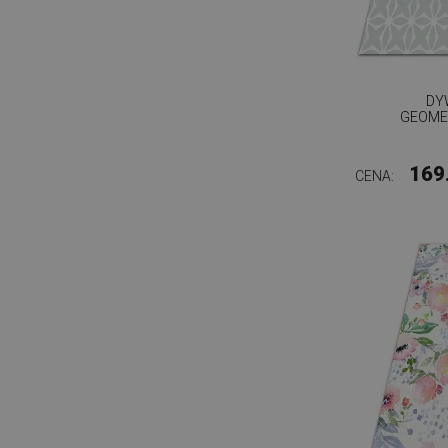
DY
GEOME
169
CENA: