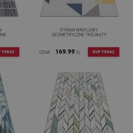
N
DYWAN WINYLOWY
JNE
GEOMETRYCZNE TRÓJKĄTY
169.99
 TERAZ
KUP TERAZ
CENA:
ZŁ