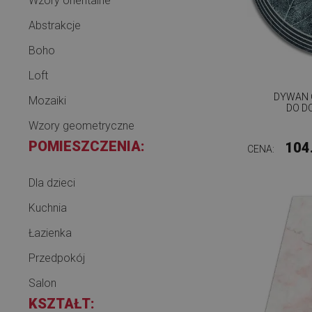
Wzory orientalne
Abstrakcje
Boho
Loft
DYWAN 
Mozaiki
DO D
Wzory geometryczne
POMIESZCZENIA:
104
CENA:
Dla dzieci
Kuchnia
Łazienka
Przedpokój
Salon
KSZTAŁT: