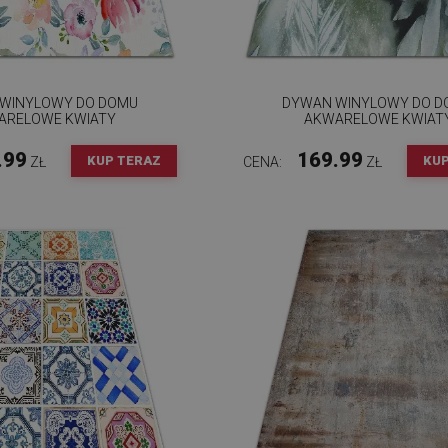
WINYLOWY DO DOMU
DYWAN WINYLOWY DO 
ARELOWE KWIATY
AKWARELOWE KWIAT
.99
169.99
KUP TERAZ
KUP
ZŁ
CENA:
ZŁ