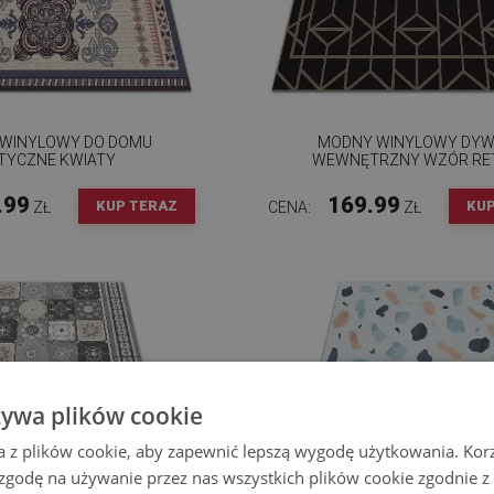
WINYLOWY DO DOMU
MODNY WINYLOWY DY
TYCZNE KWIATY
WEWNĘTRZNY WZÓR RE
.99
169.99
KUP TERAZ
KUP
ZŁ
CENA:
ZŁ
żywa plików cookie
a z plików cookie, aby zapewnić lepszą wygodę użytkowania. Korzy
 zgodę na używanie przez nas wszystkich plików cookie zgodnie 