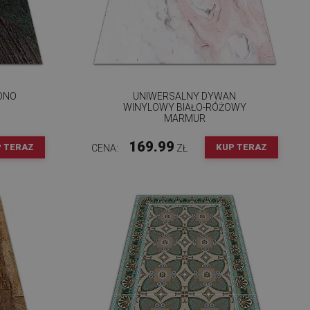
ONO
UNIWERSALNY DYWAN
WINYLOWY BIAŁO-RÓŻOWY
MARMUR
169.99
 TERAZ
KUP TERAZ
CENA:
ZŁ