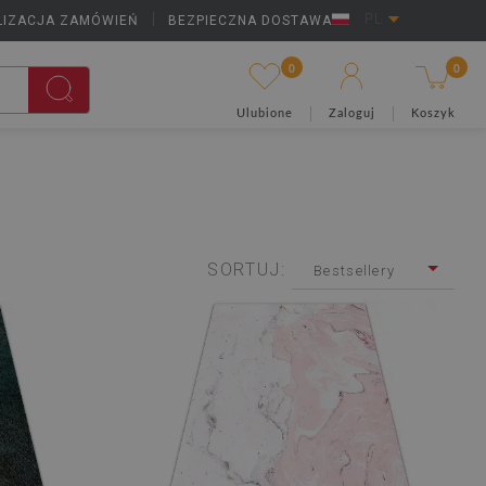
LIZACJA ZAMÓWIEŃ
|
BEZPIECZNA DOSTAWA
PL
0
0
Ulubione
Zaloguj
Koszyk
SORTUJ:
Bestsellery